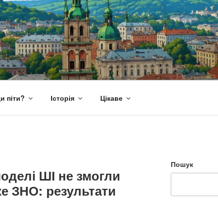
и піти?
Історія
Цікаве
Пошук
моделі ШІ не змогли
ке ЗНО: результати