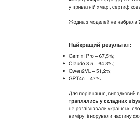
у приватній хмарі, сертифіко
Жодна з моделей не набрала 7
Найкращий результат:
Gemini Pro – 67,5%;
Claude 3.5 – 64,3%;
Qwen2VL – 51,2%;
GPT4o – 47 %.
Для порівняння, випадковий в
траплялись у складних візу
не розпізнавали українські сл
виміру, ігнорували частину ф