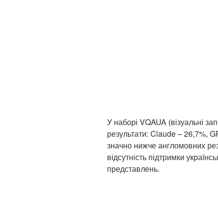
У наборі VQAUA (візуальні зап
результати: Claude – 26,7%, 
значно нижче англомовних резу
відсутність підтримки українс
представлень.