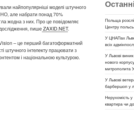
Останн
тували найпопулярніші моделі штучного
 ЗНО, але набрати понад 70%
Польща розслі
гла жодна з них. Про це повідомляє
Центру польськ
 дослідження, пише
ZAXID.NET
.
У ЦНАПах Льво
ision – це перший багатоформатний
всіх адмінпосл
ті штучного інтелекту працювати з
У Львові виник
онтентом і національною культурою.
нового корпус
митрополита 
У Львові ветер
барбершоп у л
Нерухомість у 
квартира чи д