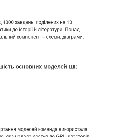
д 4300 завдань, поділених на 13
атики до історії й літератури. Понад
альний компонент – схеми, діаграми,
шість основних моделей ШІ:
гортання моделей команда використала
o, яка надала доступ до GPU кластерів