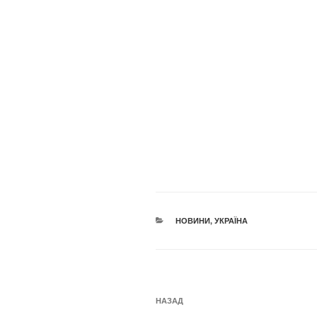
КАТЕГОРІЇ
НОВИНИ
,
УКРАЇНА
Навігація
Попередній
НАЗАД
записів