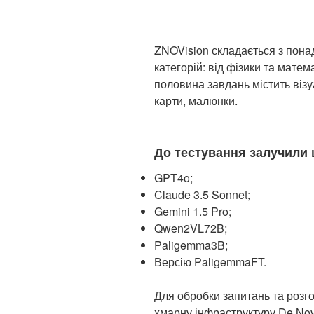
ZNOVision складається з пона
категорій: від фізики та матем
половина завдань містить візу
карти, малюнки.
До тестування залучили 
GPT4o;
Claude 3.5 Sonnet;
Gemini 1.5 Pro;
Qwen2VL72B;
Paligemma3B;
Версію PaligemmaFT.
Для обробки запитань та роз
хмарну інфраструктуру De Nov