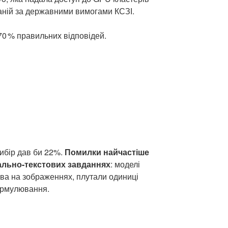
ваній за державними вимогами КСЗІ.
0 % правильних відповідей.
ибір дав би 22%.
Помилки найчастіше
ально-текстових завданнях
: моделі
ова на зображеннях, плутали одиниці
ормулювання.