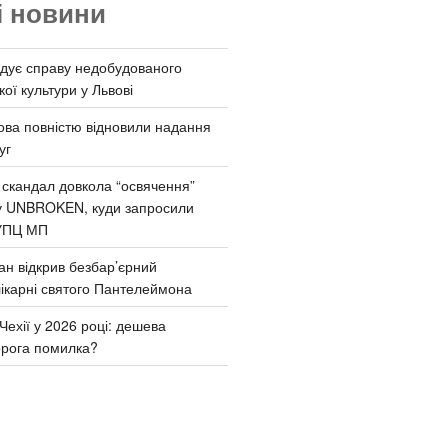
і новини
дує справу недобудованого
ої культури у Львові
ва повністю відновили надання
уг
 скандал довкола “освячення”
у UNBROKEN, куди запросили
УПЦ МП
ан відкрив безбар’єрний
ікарні святого Пантелеймона
Чехії у 2026 році: дешева
орога помилка?