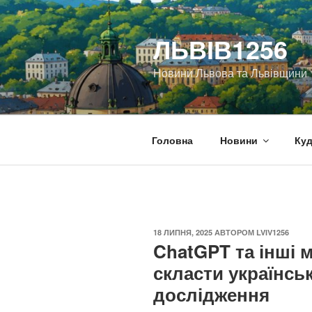
Перейти
до
ЛЬВІВ1256
вмісту
Новини Львова та Львівщини
Головна
Новини
Куд
ОПУБЛІКОВАНО
18 ЛИПНЯ, 2025
АВТОРОМ
LVIV1256
ChatGPT та інші 
скласти українсь
дослідження