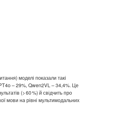
итання) моделі показали такі
GPT4o – 29%, Qwen2VL – 34,4%. Це
льтатів (> 60 %) й свідчить про
ької мови на рівні мультимодальних