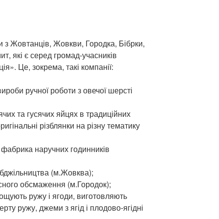
 з Жовтанців, Жовкви, Городка, Бібрки,
т, які є серед громад-учасників
ія». Це, зокрема, такі компанії:
 вироби ручної роботи з овечої шерсті
чих та гусячих яйцях в традиційних
оригінальні різблянки на різну тематику
 фабрика наручних годинників
 бджільництва (м.Жовква);
сного обсмаження (м.Городок);
щують ружу і ягоди, виготовляють
рту ружу, джеми з ягід і плодово-ягідні