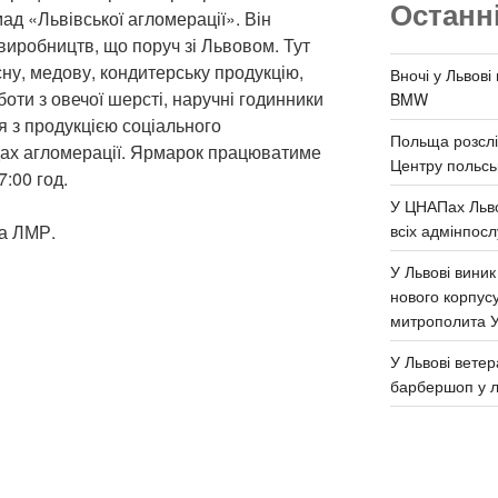
Останн
ад «Львівської агломерації». Він
виробництв, що поруч зі Львовом. Тут
ну, медову, кондитерську продукцію,
Вночі у Львові
боти з овечої шерсті, наручні годинники
BMW
я з продукцією соціального
Польща розслі
адах агломерації. Ярмарок працюватиме
Центру польськ
7:00 год.
У ЦНАПах Льво
всіх адмінпосл
а ЛМР.
У Львові виник
нового корпус
митрополита 
У Львові ветер
барбершоп у л