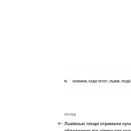
КАТЕГОРІЇ
НОВИНИ
,
КУДИ ПІТИ?
,
ЛЬВІВ
,
ПОДІЇ
Навігація
Попередній
НАЗАД
записів
запис:
Львівські лікарі отримали суч
обладнання від німецьких кол