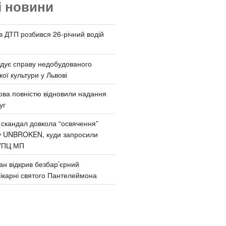
і новини
 в ДТП розбився 26-річний водій
дує справу недобудованого
ої культури у Львові
ва повністю відновили надання
уг
 скандал довкола “освячення”
у UNBROKEN, куди запросили
УПЦ МП
ан відкрив безбар’єрний
ікарні святого Пантелеймона