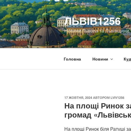
Перейти
до
ЛЬВІВ1256
вмісту
Новини Львова та Львівщини
Головна
Новини
Куд
ОПУБЛІКОВАНО
17 ЖОВТНЯ, 2024
АВТОРОМ
LVIV1256
На площі Ринок 
громад «Львівськ
На площі Ринок біля Ратуші 