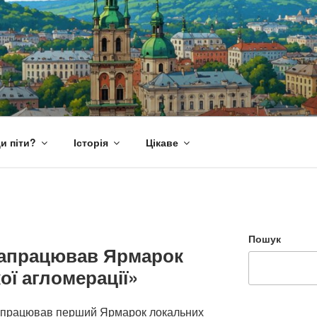
и піти?
Історія
Цікаве
Пошук
запрацював Ярмарок
ої агломерації»
запрацював перший Ярмарок локальних