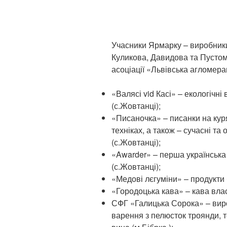
Учасники Ярмарку – виробники
Куликова, Давидова та Пустоми
асоціації «Львівська агломерац
«Валясі vid Касі» – екологічні
(с.Жовтанці);
«Писаночка» – писанки на куря
техніках, а також – сучасні та 
(с.Жовтанці);
«Awarder» – перша українська
(с.Жовтанці);
«Медові лєгуміни» – продукти
«Городоцька кава» – кава вла
СФГ «Галицька Сорока» – виро
варення з пелюсток троянди, те