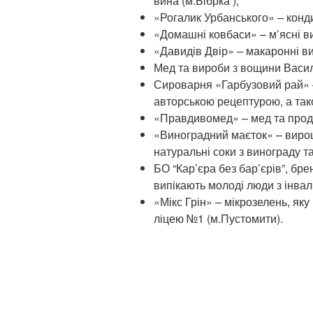
вина (м.Бібрка );
«Рогалик Урбанського» – конди
«Домашні ковбаси» – м’ясні ви
«Давидів Двір» – макаронні ви
Мед та вироби з вощини Васил
Сироварня «Гарбузовий рай» –
авторською рецептурою, а так
«Правдивомед» – мед та проду
«Виноградний маєток» – виро
натуральні соки з винограду та
БО “Кар’єра без бар’єрів”, бре
випікають молоді люди з інвал
«Мікс Грін» – мікрозелень, як
ліцею №1 (м.Пустомити).