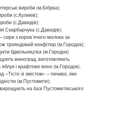
терські вироби (м.Бібрка);
роби (с.Куликів);
роби (с.Давидів);
я Скарбарчука (с.Давидів);
 сири з коров’ячого молока за
ож трояндовий конфітюр (м.Городок);
кти бджільництва (м.Городок)
щують виноград, виготовляють
 яблук і крафтове вино (м.Городок).
нд «Тісто зі змістом» – печиво, яке
ідністю (м.Пустомити);
у вирощують на базі Пустомитівського