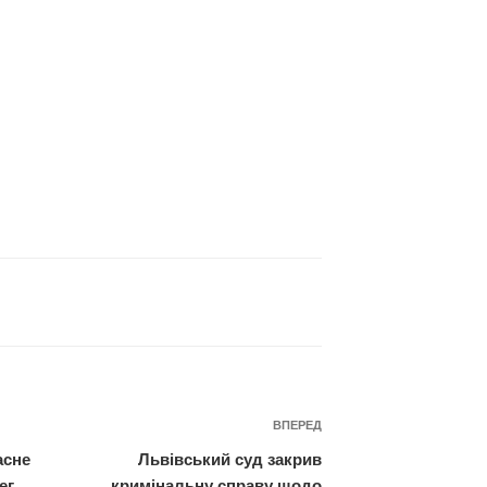
Наступний
ВПЕРЕД
запис
асне
Львівський суд закрив
ег
кримінальну справу щодо