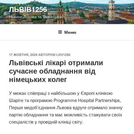
Перейти
ЛЬВІВ1256
до
Новини Львова та Львівщини
вмісту
Меню
ОПУБЛІКОВАНО
17 ЖОВТНЯ, 2024
АВТОРОМ
LVIV1256
Львівські лікарі отримали
сучасне обладнання від
німецьких колег
У межах співпраці з найбільшою у Європі клінікою
Шаріте та програмою Programme Hospital Partnerships,
Перше медоб’єднання Львова вдруге отримало значну
партію обладнання та має можливість стажувати своїх
спеціалістів у провідній клініці світу.