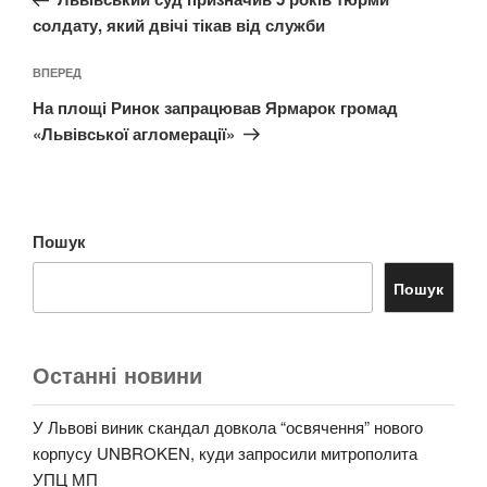
солдату, який двічі тікав від служби
Наступний
ВПЕРЕД
запис
На площі Ринок запрацював Ярмарок громад
«Львівської агломерації»
Пошук
Пошук
Останні новини
У Львові виник скандал довкола “освячення” нового
корпусу UNBROKEN, куди запросили митрополита
УПЦ МП