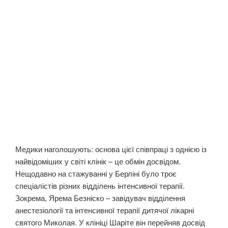
Медики наголошують: основа цієї співпраці з однією із
найвідоміших у світі клінік – це обмін досвідом.
Нещодавно на стажуванні у Берліні було троє
спеціалістів різних відділень інтенсивної терапії.
Зокрема, Ярема Безніско – завідувач відділення
анестезіології та інтенсивної терапії дитячої лікарні
святого Миколая. У клініці Шаріте він перейняв досвід