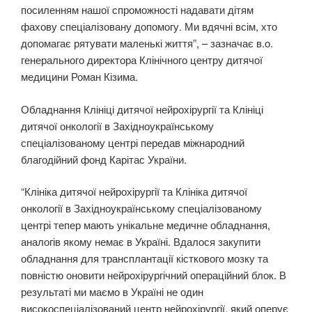
посиленням нашої спроможності надавати дітям
фахову спеціалізовану допомогу. Ми вдячні всім, хто
допомагає рятувати маленькі життя”, – зазначає в.о.
генерального директора Клінічного центру дитячої
медицини Роман Кізима.
Обладнання Клініці дитячої нейрохірургії та Клініці
дитячої онкології в Західноукраїнському
спеціалізованому центрі передав міжнародний
благодійний фонд Карітас України.
“Клініка дитячої нейрохірургії та Клініка дитячої
онкології в Західноукраїнському спеціалізованому
центрі тепер мають унікальне медичне обладнання,
аналогів якому немає в Україні. Вдалося закупити
обладнання для трансплантації кісткового мозку та
повністю оновити нейрохірургічний операційний блок. В
результаті ми маємо в Україні не один
високоспеціалізований центр нейрохірургії, який оперує