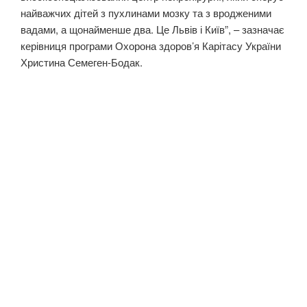
найважчих дітей з пухлинами мозку та з вродженими
вадами, а щонайменше два. Це Львів і Київ”, – зазначає
керівниця програми Охорона здоров’я Карітасу України
Христина Семеген-Бодак.