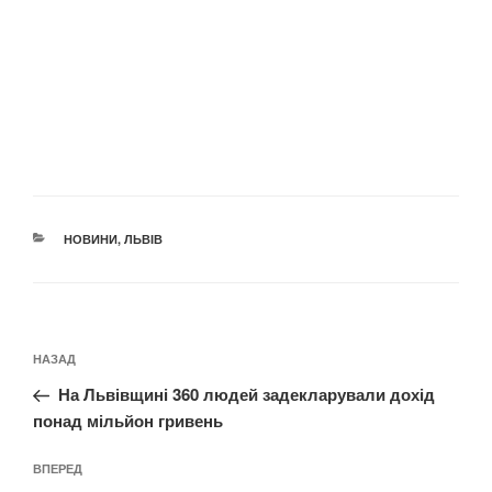
КАТЕГОРІЇ
НОВИНИ
,
ЛЬВІВ
Навігація
Попередній
НАЗАД
записів
запис:
На Львівщині 360 людей задекларували дохід
понад мільйон гривень
Наступний
ВПЕРЕД