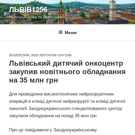
Перейти
ЛЬВІВ1256
до
Новини Львова та Львівщини
вмісту
Меню
ОПУБЛІКОВАНО
28 БЕРЕЗНЯ, 2025
АВТОРОМ
LVIV1256
Львівський дитячий онкоцентр
закупив новітнього обладнання
на 35 млн грн
Для проведення високотехнічних нейрохірургічних
операцій в клініці дитячої нейрохірургії та клініці дитячої
онкології Західноукраїнського спеціалізованого центру
закупили обладнання на понад 35 млн грн
Про це повідомили у Західноукраїнському