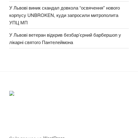
У Львові виник скандал довкола “освячення” нового
корпусу UNBROKEN, куди запросили митрополита
УПЦ МП
У Львові ветеран відкрив безбар’єрний барбершоп у
лікарні святого Пантелеймона