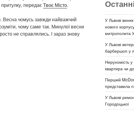
Останн
і притулку, передає
Твоє Місто
.
. Весна чомусь завжди найважчий
У Львові виник
озуміти, чому саме так. Минулої весни
нового корпус
митрополита 
росто не справлялись. І зараз знову
У Львові ветер
барбершоп у л
Нерухомість у 
квартира чи д
Перший McDona
представила п
У Львові ремон
Городоцької