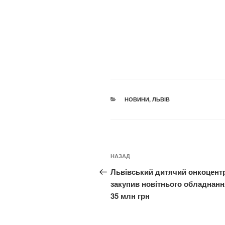
КАТЕГОРІЇ
НОВИНИ
,
ЛЬВІВ
Навігація
Попередній
НАЗАД
записів
запис:
Львівський дитячий онкоцент
закупив новітнього обладнанн
35 млн грн