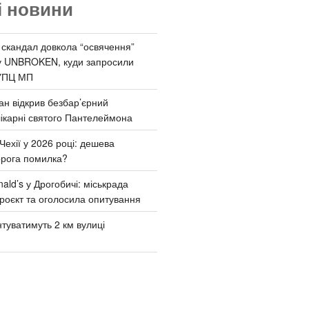
і новини
 скандал довкола “освячення”
у UNBROKEN, куди запросили
УПЦ МП
ан відкрив безбар’єрний
ікарні святого Пантелеймона
Чехії у 2026 році: дешева
орога помилка?
ld’s у Дрогобичі: міськрада
роєкт та оголосила опитування
туватимуть 2 км вулиці