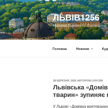
Перейти
до
ЛЬВІВ1256
вмісту
Новини Львова та Львівщини
Головна
Новини
Куд
ОПУБЛІКОВАНО
29 БЕРЕЗНЯ, 2025
АВТОРОМ
LVIV1256
Львівська «Домів
тварин» зупиняє
У Львові «Домівка врятованих