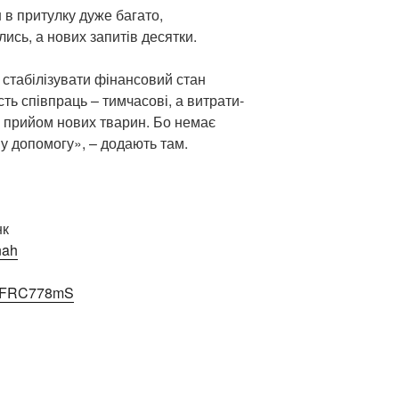
 в притулку дуже багато,
сь, а нових запитів десятки.
 стабілізувати фінансовий стан
сть співпраць – тимчасові, а витрати-
 прийом нових тварин. Бо немає
у допомогу», – додають там.
нк
nah
/58FRC778mS