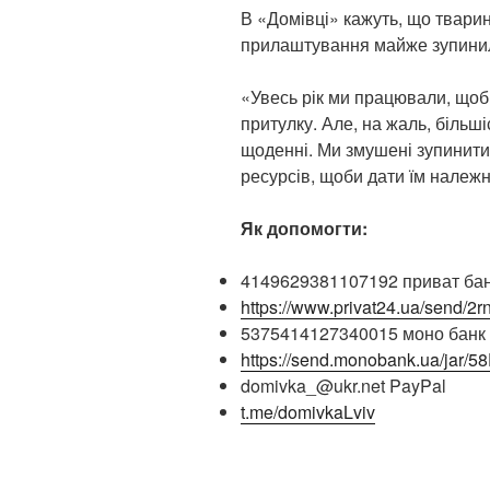
В «Домівці» кажуть, що тварин
прилаштування майже зупинили
«Увесь рік ми працювали, щоб
притулку. Але, на жаль, більші
щоденні. Ми змушені зупинити
ресурсів, щоби дати їм належн
Як допомогти:
4149629381107192 приват ба
https://www.privat24.ua/send/2r
5375414127340015 моно банк
https://send.monobank.ua/jar
domivka_@ukr.net PayPal
t.me/domivkaLviv