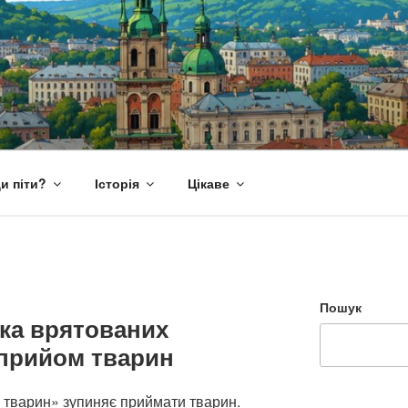
и піти?
Історія
Цікаве
Пошук
ка врятованих
 прийом тварин
 тварин» зупиняє приймати тварин.