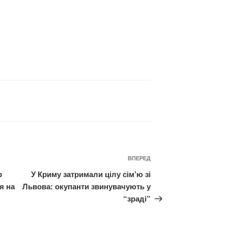
Наступний
ВПЕРЕД
запис
р
У Криму затримали цілу сім’ю зі
я на
Львова: окупанти звинувачують у
“зраді”