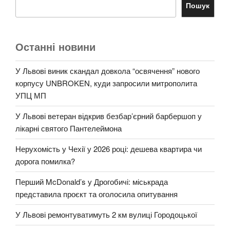
Пошук
Останні новини
У Львові виник скандал довкола “освячення” нового
корпусу UNBROKEN, куди запросили митрополита
УПЦ МП
У Львові ветеран відкрив безбар’єрний барбершоп у
лікарні святого Пантелеймона
Нерухомість у Чехії у 2026 році: дешева квартира чи
дорога помилка?
Перший McDonald’s у Дрогобичі: міськрада
представила проєкт та оголосила опитування
У Львові ремонтуватимуть 2 км вулиці Городоцької