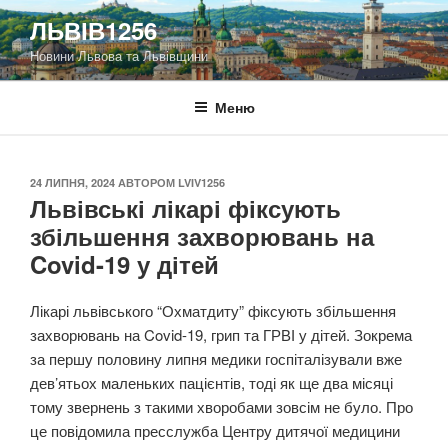
Перейти
ЛЬВІВ1256
до
Новини Львова та Львівщини
вмісту
Меню
ОПУБЛІКОВАНО
24 ЛИПНЯ, 2024
АВТОРОМ
LVIV1256
Львівські лікарі фіксують
збільшення захворювань на
Covid-19 у дітей
Лікарі львівського “Охматдиту” фіксують збільшення
захворювань на Covid-19, грип та ГРВІ у дітей. Зокрема
за першу половину липня медики госпіталізували вже
дев’ятьох маленьких пацієнтів, тоді як ще два місяці
тому звернень з такими хворобами зовсім не було. Про
це повідомила пресслужба Центру дитячої медицини