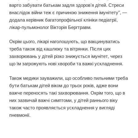
варто забувати батькам задля здоровʼя дітей. Стреси
внаслідок війни теж є причиною зниження імунітету”, —
додала керівник багатопрофільної клініки педіатрії,
лікар-пульмонолог Вікторія Бергтравм.
Окрім цього, лікарі наголошують, що вакцинуватись
треба також від кашлюку та вітрянки. Після цих
захворювань у дітей різко знижується імунітет, через
що їм загрожують нові хвороби та важкі ускладнення.
Також медики зауважили, що особливо пильними треба
бути батькам дітей віком до трьох років, адже вони
важче переносять такі захворювання. Окрім того, що в
них зазвичай важчі симптоми, у дітей раннього віку
також часто проявляється ускладнення у вигляді
пневмонії.