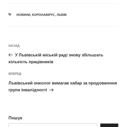
КАТЕГОРІЇ
НОВИНИ
,
КОРОНАВІРУС
,
ЛЬВІВ
Навігація
Попередній
НАЗАД
записів
запис:
У Львівській міській раді знову збільшать
кількість працівників
Наступний
ВПЕРЕД
запис
Львівський онколог вимагав хабар за продовження
групи інвалідності
Пошук