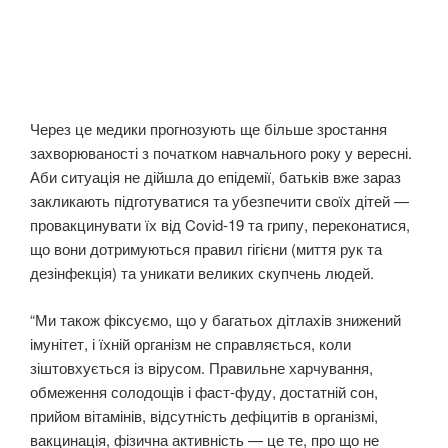
Через це медики прогнозують ще більше зростання
захворюваності з початком навчального року у вересні.
Аби ситуація не дійшла до епідемії, батьків вже зараз
закликають підготуватися та убезпечити своїх дітей —
провакцинувати їх від Covid-19 та грипу, переконатися,
що вони дотримуються правил гігієни (миття рук та
дезінфекція) та уникати великих скупчень людей.
“Ми також фіксуємо, що у багатьох дітлахів знижений
імунітет, і їхній організм не справляється, коли
зіштовхується із вірусом. Правильне харчування,
обмеження солодощів і фаст-фуду, достатній сон,
прийом вітамінів, відсутність дефіцитів в організмі,
вакцинація, фізична активність — це те, про що не