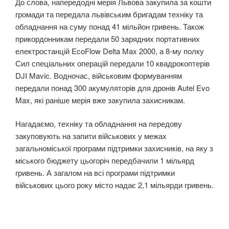
До слова, напередодні мерія Львова закупила за кошти
громади та передала львівським бригадам техніку та
обладнання на суму понад 41 мільйон гривень. Також
прикордонникам передали 50 зарядних портативних
електростанцій EcoFlow Delta Max 2000, а 8-му полку
Сил спеціальних операцій передали 10 квадрокоптерів
DJI Mavic. Водночас, військовим формуванням
передали понад 300 акумуляторів для дронів Autel Evo
Max, які раніше мерія вже закупила захисникам.
Нагадаємо, техніку та обладнання на передову
закуповують на запити військових у межах
загальноміської програми підтримки захисників, на яку з
міського бюджету цьогоріч передбачили 1 мільярд
гривень. А загалом на всі програми підтримки
військових цього року місто надає 2,1 мільярди гривень.