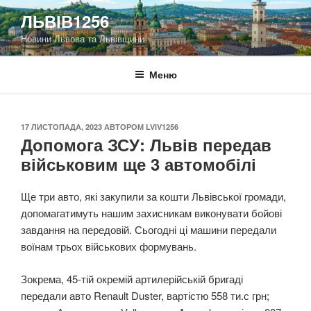
Перейти
ЛЬВІВ1256
до
Новини Львова та Львівщини
вмісту
Меню
ОПУБЛІКОВАНО
17 ЛИСТОПАДА, 2023
АВТОРОМ
LVIV1256
Допомога ЗСУ: Львів передав
військовим ще 3 автомобілі
Ще три авто, які закупили за кошти Львівської громади,
допомагатимуть нашим захисникам виконувати бойові
завдання на передовій. Сьогодні ці машини передали
воїнам трьох військових формувань.
Зокрема, 45-тій окремій артилерійській бригаді
передали авто Renault Duster, вартістю 558 ти.с грн;