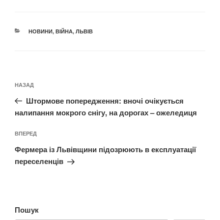
КАТЕГОРІЇ
НОВИНИ
,
ВІЙНА
,
ЛЬВІВ
Навігація
Попередній
НАЗАД
записів
запис:
Штормове попередження: вночі очікується
налипання мокрого снігу, на дорогах – ожеледиця
Наступний
ВПЕРЕД
запис
Фермера із Львівщини підозрюють в експлуатації
переселенців
Пошук