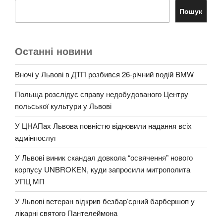
Пошук
Останні новини
Вночі у Львові в ДТП розбився 26-річний водій BMW
Польща розслідує справу недобудованого Центру
польської культури у Львові
У ЦНАПах Львова повністю відновили надання всіх
адмінпослуг
У Львові виник скандал довкола “освячення” нового
корпусу UNBROKEN, куди запросили митрополита
УПЦ МП
У Львові ветеран відкрив безбар’єрний барбершоп у
лікарні святого Пантелеймона