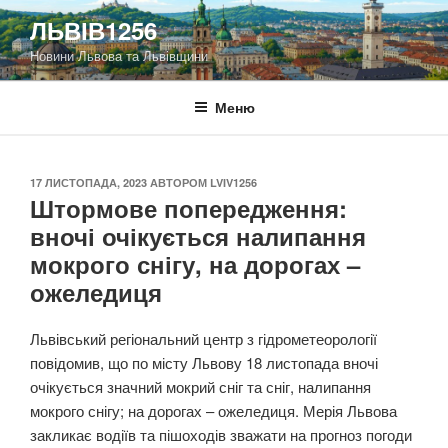
Перейти
ЛЬВІВ1256
до
Новини Львова та Львівщини
вмісту
Меню
ОПУБЛІКОВАНО
17 ЛИСТОПАДА, 2023
АВТОРОМ
LVIV1256
Штормове попередження:
вночі очікується налипання
мокрого снігу, на дорогах –
ожеледиця
Львівський регіональний центр з гідрометеорології
повідомив, що по місту Львову 18 листопада вночі
очікується значний мокрий сніг та сніг, налипання
мокрого снігу; на дорогах – ожеледиця. Мерія Львова
закликає водіїв та пішоходів зважати на прогноз погоди