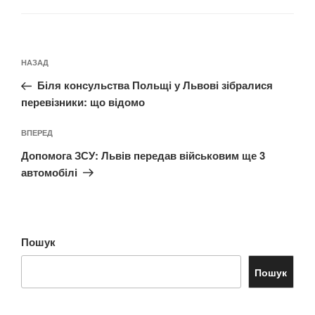
Навігація
Попередній
НАЗАД
записів
запис:
Біля консульства Польщі у Львові зібралися
перевізники: що відомо
Наступний
ВПЕРЕД
запис
Допомога ЗСУ: Львів передав військовим ще 3
автомобілі
Пошук
Пошук