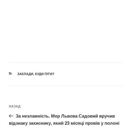
КАТЕГОРІЇ
ЗАКЛАДИ
,
КУДИ ПІТИ?
Навігація
Попередній
НАЗАД
записів
запис:
За незламність. Мер Львова Садовий вручив
відзнаку захиснику, який 23 місяці провів у полоні