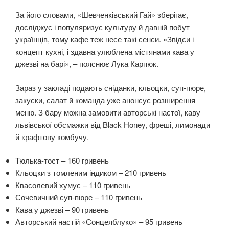
За його словами, «Шевченківський Гай» зберігає,
досліджує і популяризує культуру й давній побут
українців, тому кафе теж несе такі сенси. «Звідси і
концепт кухні, і здавна улюблена містянами кава у
джезві на барі», – пояснює Лука Карпюк.
Зараз у закладі подають сніданки, кльоцки, суп-пюре,
закуски, салат й команда уже анонсує розширення
меню. З бару можна замовити авторські настої, каву
львівської обсмажки від Black Honey, фреші, лимонади
й крафтову комбучу.
Тюлька-тост – 160 гривень
Кльоцки з томленим індиком – 210 гривень
Квасолевий хумус – 110 гривень
Сочевичний суп-пюре – 110 гривень
Кава у джезві – 90 гривень
Авторський настій «Сонцеяблуко» – 95 гривень