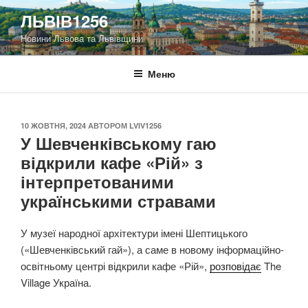
Перейти
ЛЬВІВ1256
до
Новини Львова та Львівщини
вмісту
Меню
ОПУБЛІКОВАНО
10 ЖОВТНЯ, 2024
АВТОРОМ
LVIV1256
У Шевченківському гаю
відкрили кафе «Рій» з
інтерпретованими
українськими стравами
У музеї народної архітектури імені Шептицького
(«Шевченківський гай»), а саме в новому інформаційно-
освітньому центрі відкрили кафе «Рій»,
розповідає
The
Village Україна.