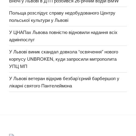
Вночі у Львові в ДТП розбився 26-річний водій BMW
Польща розслідує справу недобудованого Центру
польської культури у Львові
У ЦНАПах Львова повністю відновили надання всіх
адмінпослуг
У Львові виник скандал довкола “освячення” нового
корпусу UNBROKEN, куди запросили митрополита
УПЦ МП
У Львові ветеран відкрив безбар’єрний барбершоп у
лікарні святого Пантелеймона