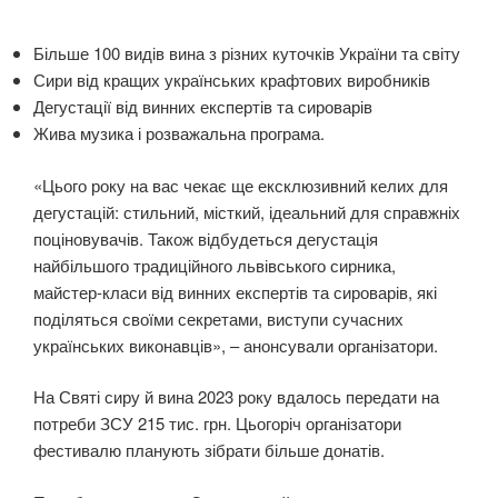
Більше 100 видів вина з різних куточків України та світу
Сири від кращих українських крафтових виробників
Дегустації від винних експертів та сироварів
Жива музика і розважальна програма.
«Цього року на вас чекає ще ексклюзивний келих для
дегустацій: стильний, місткий, ідеальний для справжніх
поціновувачів. Також відбудеться дегустація
найбільшого традиційного львівського сирника,
майстер-класи від винних експертів та сироварів, які
поділяться своїми секретами, виступи сучасних
українських виконавців», – анонсували організатори.
На Святі сиру й вина 2023 року вдалось передати на
потреби ЗСУ 215 тис. грн. Цьогоріч організатори
фестивалю планують зібрати більше донатів.