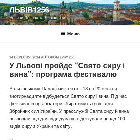
Перейти
ЛЬВІВ1256
до
Новини Львова та Львівщини
вмісту
Меню
ОПУБЛІКОВАНО
24 ВЕРЕСНЯ, 2024
АВТОРОМ
LVIV1256
У Львові пройде “Свято сиру і
вина”: програма фестивалю
У львівському Палаці мистецтв з 18 по 20 жовтня
вчотирнадцяте відбудеться Свято сиру і вина. Під час
фестивалю організатори збиратимуть гроші для
Збройних сил України. У пресслужбі Свята сиру й вина
розповіли, що для відвідувачів підготували понад 100
видів сиру з України та світу.