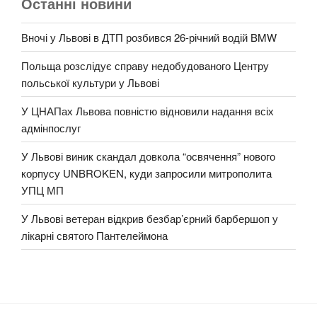
Останні новини
Вночі у Львові в ДТП розбився 26-річний водій BMW
Польща розслідує справу недобудованого Центру
польської культури у Львові
У ЦНАПах Львова повністю відновили надання всіх
адмінпослуг
У Львові виник скандал довкола “освячення” нового
корпусу UNBROKEN, куди запросили митрополита
УПЦ МП
У Львові ветеран відкрив безбар’єрний барбершоп у
лікарні святого Пантелеймона