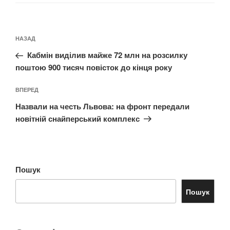
Навігація
Попередній
НАЗАД
записів
запис:
Кабмін виділив майже 72 млн на розсилку
поштою 900 тисяч повісток до кінця року
Наступний
ВПЕРЕД
запис
Назвали на честь Львова: на фронт передали
новітній снайперський комплекс
Пошук
Пошук