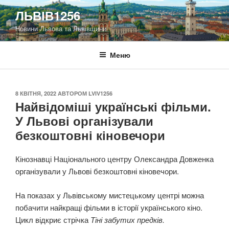
Перейти
ЛЬВІВ1256
до
Новини Львова та Львівщини
вмісту
Меню
ОПУБЛІКОВАНО
8 КВІТНЯ, 2022
АВТОРОМ
LVIV1256
Найвідоміші українські фільми.
У Львові організували
безкоштовні кіновечори
Кінознавці Національного центру Олександра Довженка
організували у Львові безкоштовні кіновечори.
На показах у Львівському мистецькому центрі можна
побачити найкращі фільми в історії українського кіно.
Цикл відкриє стрічка
Тіні забутих предків.