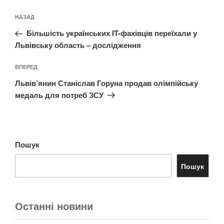
Навігація
Попередній
НАЗАД
записів
запис:
Більшість українських IT-фахівців переїхали у
Львівську область – дослідження
Наступний
ВПЕРЕД
запис
Львів’янин Станіслав Горуна продав олімпійську
медаль для потреб ЗСУ
Пошук
Пошук
Останні новини