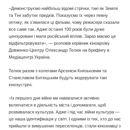
«Демонструємо найбільш відомі стрічки, такі як Земля
та Тіні забутих предків. Показуємо їх через певну
оптику, як з’явилися ці фільми, чому режисери сказали
все саме так. Адже останні 100 років були дуже
цензуровані і мали російський вплив. Зараз маємо це
відфільтровувати», — розповів керівник кіноархіву
Довженко-Центру Олександр Телюк на брифінгу в
Медіацентрі Україна.
Телюк разом з колегами Арсенієм Князьковим та
Станіславом Битюцьким будуть модерувати такі
кінозустрічі.
«Із першого дня війни ми намагалися активно
включатися в діяльність міста і допомагати, щоб
розвивалася культура. Адже і під час війни культура —
це наша ідентифікація у світі. І одними із тих, хто до нас
прийшли із вимушених переселенців, стали кінознавці з