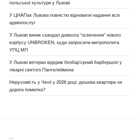
польської культури у Львові
У ЦНАПах Львова повністю відновили надання всіх
адмінпослуг
У Львові виник скандал довкола “освячення” нового
корпусу UNBROKEN, куди запросили митрополита
УПЦ МП
У Львові ветеран відкрив безбар’єрний барбершоп у
лікарні святого Пантелеймона
Нерухомість у Чехії у 2026 році: дешева квартира чи
дорога помилка?