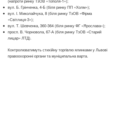
(напроти ринку ТзОВ «Тополя-1»);
вул. Б. Грінченка, 4-Б (біля ринку ПП «Холм»);
вул. І. Миколайчука, 8 (біля ринку ТзОВ «Фірма
«Світлиця-3»);
вул. Т. Шевченка, 360-364 (біля ринку ФГ «Ярослава»);
просп. В. Чорновола, 67-А (біля ринку ТзОВ «Старий
лицар» ЛТД).
Контролюватимуть стихійну торгівлю ялинками у Львові
правоохоронні органи та муніципальна варта.