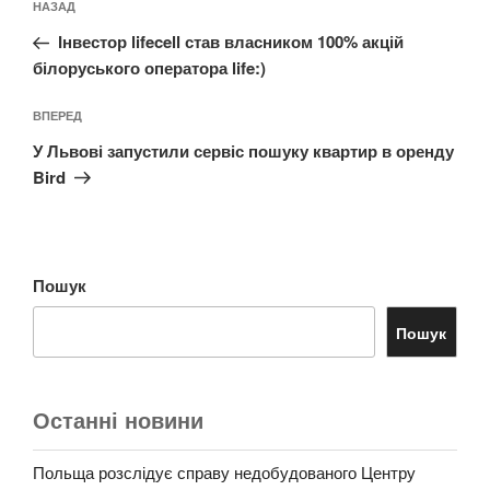
Попередній
НАЗАД
записів
запис:
Інвестор lifecell став власником 100% акцій
білоруського оператора life:)
Наступний
ВПЕРЕД
запис
У Львові запустили сервіс пошуку квартир в оренду
Bird
Пошук
Пошук
Останні новини
Польща розслідує справу недобудованого Центру