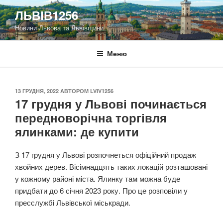
Перейти
ЛЬВІВ1256
до
Новини Львова та Львівщини
вмісту
Меню
ОПУБЛІКОВАНО
13 ГРУДНЯ, 2022
АВТОРОМ
LVIV1256
17 грудня у Львові починається
передноворічна торгівля
ялинками: де купити
З 17 грудня у Львові розпочнеться офіційний продаж
хвойних дерев. Вісімнадцять таких локацій розташовані
у кожному районі міста. Ялинку там можна буде
придбати до 6 січня 2023 року. Про це розповіли у
пресслужбі Львівської міськради.