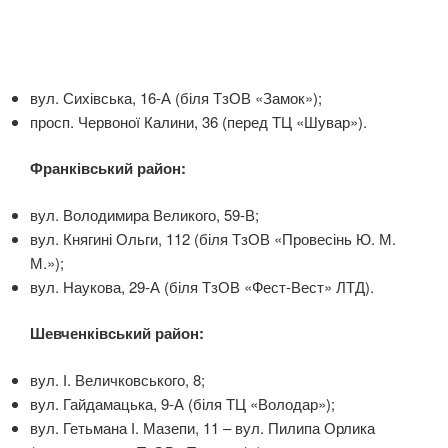
вул. Сихівська, 16-А (біля ТзОВ «Замок»);
просп. Червоної Калини, 36 (перед ТЦ «Шувар»).
Франківський район:
вул. Володимира Великого, 59-В;
вул. Княгині Ольги, 112 (біля ТзОВ «Провесінь Ю. М.
М.»);
вул. Наукова, 29-А (біля ТзОВ «Фест-Вест» ЛТД).
Шевченківський район:
вул. І. Величковського, 8;
вул. Гайдамацька, 9-А (біля ТЦ «Володар»);
вул. Гетьмана І. Мазепи, 11 – вул. Пилипа Орлика