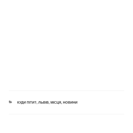
КАТЕГОРІЇ
КУДИ ПІТИ?
,
ЛЬВІВ
,
МІСЦЯ
,
НОВИНИ
Навігація