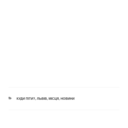
КАТЕГОРІЇ
КУДИ ПІТИ?
,
ЛЬВІВ
,
МІСЦЯ
,
НОВИНИ
Навігація