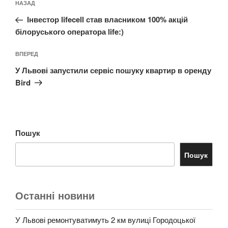
Попередній
НАЗАД
записів
запис:
Інвестор lifecell став власником 100% акцій
білоруського оператора life:)
Наступний
ВПЕРЕД
запис
У Львові запустили сервіс пошуку квартир в оренду
Bird
Пошук
Пошук
Останні новини
У Львові ремонтуватимуть 2 км вулиці Городоцької