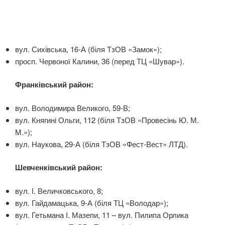
вул. Сихівська, 16-А (біля ТзОВ «Замок»);
просп. Червоної Калини, 36 (перед ТЦ «Шувар»).
Франківський район:
вул. Володимира Великого, 59-В;
вул. Княгині Ольги, 112 (біля ТзОВ «Провесінь Ю. М.
М.»);
вул. Наукова, 29-А (біля ТзОВ «Фест-Вест» ЛТД).
Шевченківський район:
вул. І. Величковського, 8;
вул. Гайдамацька, 9-А (біля ТЦ «Володар»);
вул. Гетьмана І. Мазепи, 11 – вул. Пилипа Орлика