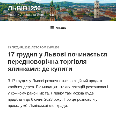
Перейти
ЛЬВІВ1256
до
Новини Львова та Львівщини
вмісту
Меню
ОПУБЛІКОВАНО
13 ГРУДНЯ, 2022
АВТОРОМ
LVIV1256
17 грудня у Львові починається
передноворічна торгівля
ялинками: де купити
З 17 грудня у Львові розпочнеться офіційний продаж
хвойних дерев. Вісімнадцять таких локацій розташовані
у кожному районі міста. Ялинку там можна буде
придбати до 6 січня 2023 року. Про це розповіли у
пресслужбі Львівської міськради.