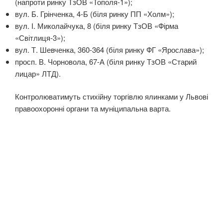
(напроти ринку ТзОВ «Тополя-1»);
вул. Б. Грінченка, 4-Б (біля ринку ПП «Холм»);
вул. І. Миколайчука, 8 (біля ринку ТзОВ «Фірма
«Світлиця-3»);
вул. Т. Шевченка, 360-364 (біля ринку ФГ «Ярослава»);
просп. В. Чорновола, 67-А (біля ринку ТзОВ «Старий
лицар» ЛТД).
Контролюватимуть стихійну торгівлю ялинками у Львові
правоохоронні органи та муніципальна варта.