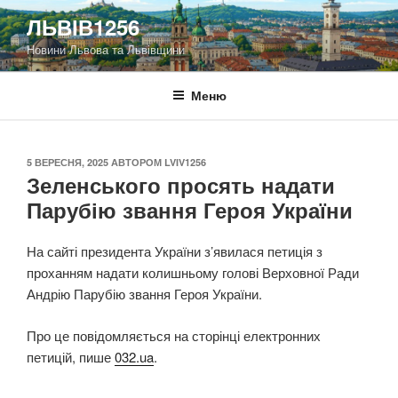
Перейти
ЛЬВІВ1256
до
Новини Львова та Львівщини
вмісту
Меню
ОПУБЛІКОВАНО
5 ВЕРЕСНЯ, 2025
АВТОРОМ
LVIV1256
Зеленського просять надати
Парубію звання Героя України
На сайті президента України з’явилася петиція з
проханням надати колишньому голові Верховної Ради
Андрію Парубію звання Героя України.
Про це повідомляється на сторінці електронних
петицій, пише
032.ua
.