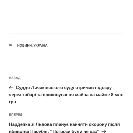
КАТЕГОРІЇ
НОВИНИ
,
УКРАЇНА
Навігація
Попередній
НАЗАД
записів
запис:
Суддя Личаківського суду отримав підозру
через хабарі та приховування майна на майже 8 млн
грн
Наступний
ВПЕРЕД
запис
Нардепка зі Львова планує найняти охорону після
вбивства Парубія: “Погрози були не раз”