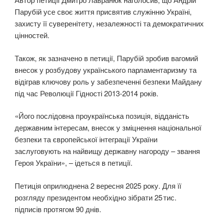
Парубій усе своє життя присвятив служінню Україні,
захисту її суверенітету, незалежності та демократичних
цінностей.
Також, як зазначено в петиції, Парубій зробив вагомий
внесок у розбудову українського парламентаризму та
відіграв ключову роль у забезпеченні безпеки Майдану
під час Революції Гідності 2013-2014 років.
«Його послідовна проукраїнська позиція, відданість
державним інтересам, внесок у зміцнення національної
безпеки та європейської інтеграції України
заслуговують на найвищу державну нагороду – звання
Героя України», – ідеться в петиції.
Петиція оприлюднена 2 вересня 2025 року. Для її
розгляду президентом необхідно зібрати 25 тис.
підписів протягом 90 днів.