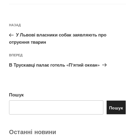
Навігація
Попередній
НАЗАД
записів
запис:
У Львові власники собак заявляють про
отруєння тварин
Наступний
ВПЕРЕД
запис
В Трускавці палає готель «Пʼятий океан»
Пошук
Пошук
Останні новини