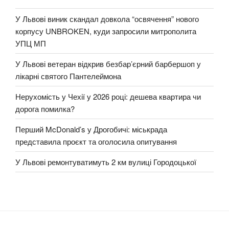
У Львові виник скандал довкола “освячення” нового
корпусу UNBROKEN, куди запросили митрополита
УПЦ МП
У Львові ветеран відкрив безбар’єрний барбершоп у
лікарні святого Пантелеймона
Нерухомість у Чехії у 2026 році: дешева квартира чи
дорога помилка?
Перший McDonald’s у Дрогобичі: міськрада
представила проєкт та оголосила опитування
У Львові ремонтуватимуть 2 км вулиці Городоцької