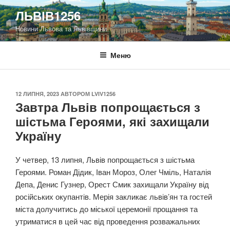
Перейти
ЛЬВІВ1256
до
Новини Львова та Львівщини
вмісту
Меню
ОПУБЛІКОВАНО
12 ЛИПНЯ, 2023
АВТОРОМ
LVIV1256
Завтра Львів попрощається з
шістьма Героями, які захищали
Україну
У четвер, 13 липня, Львів попрощається з шістьма
Героями. Роман Дідик, Іван Мороз, Олег Чміль, Наталія
Депа, Денис Гузнер, Орест Смик захищали Україну від
російських окупантів. Мерія закликає львів’ян та гостей
міста долучитись до міської церемонії прощання та
утриматися в цей час від проведення розважальних