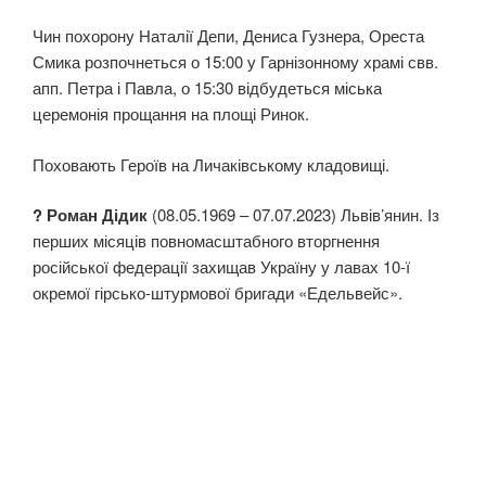
Чин похорону Наталії Депи, Дениса Гузнера, Ореста
Смика розпочнеться о 15:00 у Гарнізонному храмі свв.
апп. Петра і Павла, о 15:30 відбудеться міська
церемонія прощання на площі Ринок.
Поховають Героїв на Личаківському кладовищі.
? Роман Дідик
(08.05.1969 – 07.07.2023) Львів’янин. Із
перших місяців повномасштабного вторгнення
російської федерації захищав Україну у лавах 10-ї
окремої гірсько-штурмової бригади «Едельвейс».