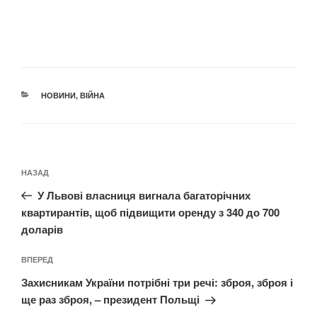
КАТЕГОРІЇ
НОВИНИ
,
ВІЙНА
Навігація
Попередній
НАЗАД
записів
запис:
У Львові власниця вигнала багаторічних
квартирантів, щоб підвищити оренду з 340 до 700
доларів
Наступний
ВПЕРЕД
запис
Захисникам України потрібні три речі: зброя, зброя і
ще раз зброя, – президент Польщі