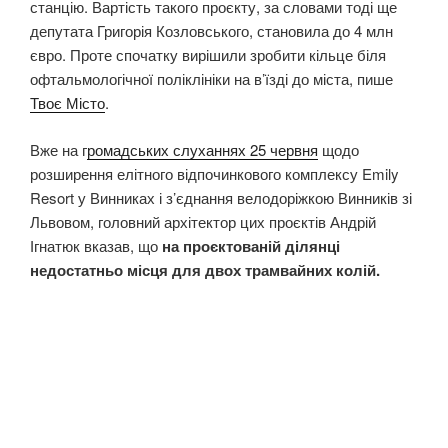
станцію. Вартість такого проєкту, за словами тоді ще
депутата Григорія Козловського, становила до 4 млн
євро. Проте спочатку вирішили зробити кільце біля
офтальмологічної поліклініки на в’їзді до міста, пише
Твоє Місто
.
Вже на г
ромадських слуханнях 25 червня
щодо
розширення елітного відпочинкового комплексу Emily
Resort у Винниках і з’єднання велодоріжкою Винників зі
Львовом, головний архітектор цих проєктів Андрій
Ігнатюк вказав, що
на проєктованій ділянці
недостатньо місця для двох трамвайних колій.