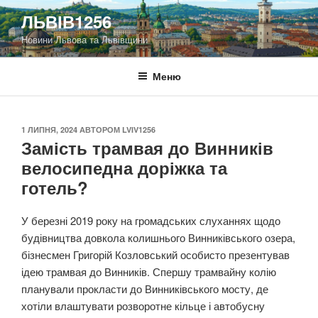
Перейти
ЛЬВІВ1256
до
Новини Львова та Львівщини
вмісту
Меню
ОПУБЛІКОВАНО
1 ЛИПНЯ, 2024
АВТОРОМ
LVIV1256
Замість трамвая до Винників
велосипедна доріжка та
готель?
У березні 2019 року на громадських слуханнях щодо
будівництва довкола колишнього Винниківського озера,
бізнесмен Григорій Козловський особисто презентував
ідею трамвая до Винників. Спершу трамвайну колію
планували прокласти до Винниківського мосту, де
хотіли влаштувати розворотне кільце і автобусну