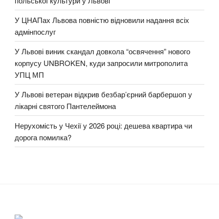
польської культури у Львові
У ЦНАПах Львова повністю відновили надання всіх
адмінпослуг
У Львові виник скандал довкола “освячення” нового
корпусу UNBROKEN, куди запросили митрополита
УПЦ МП
У Львові ветеран відкрив безбар’єрний барбершоп у
лікарні святого Пантелеймона
Нерухомість у Чехії у 2026 році: дешева квартира чи
дорога помилка?