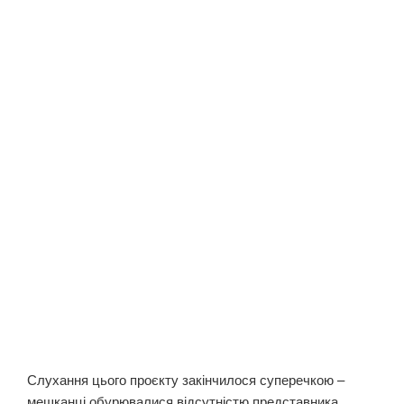
Слухання цього проєкту закінчилося суперечкою –
мешканці обурювалися відсутністю представника