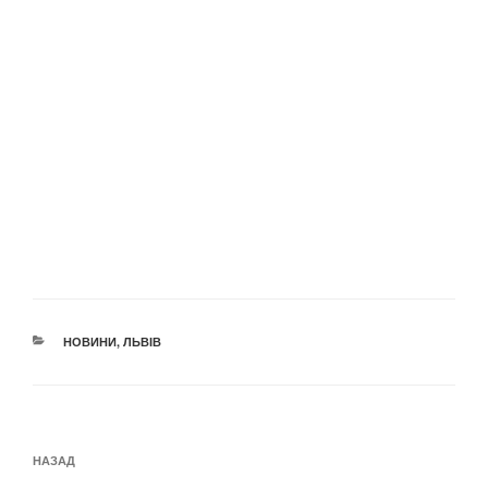
КАТЕГОРІЇ
НОВИНИ
,
ЛЬВІВ
Навігація
Попередній
НАЗАД
записів