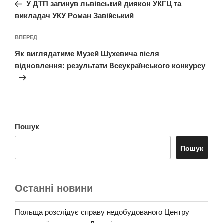
запис:
У ДТП загинув львівський диякон УКГЦ та
викладач УКУ Роман Завійський
Наступний
ВПЕРЕД
запис
Як виглядатиме Музей Шухевича після
відновлення: результати Всеукраїнського конкурсу
Пошук
Пошук
Останні новини
Польща розслідує справу недобудованого Центру