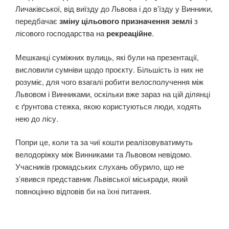
Личаківської, від виїзду до Львова і до в’їзду у Винники,
передбачає
зміну цільового призначення землі
з
лісового господарства на
рекреаційне
.
Мешканці суміжних вулиць, які були на презентації,
висловили сумніви щодо проєкту. Більшість із них не
розуміє, для чого взагалі робити велосполучення між
Львовом і Винниками, оскільки вже зараз на цій ділянці
є ґрунтова стежка, якою користуються люди, ходять
нею до лісу.
Попри це, коли та за чиї кошти реалізовуватимуть
велодоріжку між Винниками та Львовом невідомо.
Учасників громадських слухань обурило, що не
з’явився представник Львівської міськради, який
повноцінно відповів би на їхні питання.