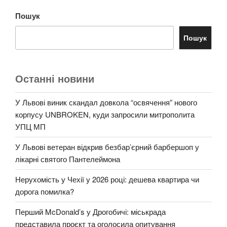
Пошук
Пошук
Останні новини
У Львові виник скандал довкола “освячення” нового
корпусу UNBROKEN, куди запросили митрополита
УПЦ МП
У Львові ветеран відкрив безбар’єрний барбершоп у
лікарні святого Пантелеймона
Нерухомість у Чехії у 2026 році: дешева квартира чи
дорога помилка?
Перший McDonald’s у Дрогобичі: міськрада
представила проєкт та оголосила опитування