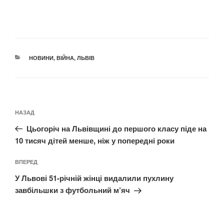
КАТЕГОРІЇ
НОВИНИ
,
ВІЙНА
,
ЛЬВІВ
Навігація
Попередній
НАЗАД
записів
запис:
Цьогоріч на Львівщині до першого класу піде на
10 тисяч дітей менше, ніж у попередні роки
Наступний
ВПЕРЕД
запис
У Львові 51-річній жінці видалили пухлину
завбільшки з футбольний м’яч