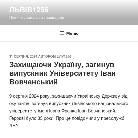
Перейти
ЛЬВІВ1256
до
Новини Львова та Львівщини
вмісту
Меню
ОПУБЛІКОВАНО
31 СЕРПНЯ, 2024
АВТОРОМ
LVIV1256
Захищаючи Україну, загинув
випускник Університету Іван
Вовчанський
9 серпня 2024 року, захищаючи Українську Державу від
окупантів, загинув випускник Львівського національного
університету імені Івана Франка Іван Вовчанський.
Героєві було 33 роки. Про це повідомили у пресслужбі
ЛНУ.