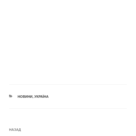
КАТЕГОРІЇ
НОВИНИ
,
УКРАЇНА
Навігація
Попередній
НАЗАД
записів