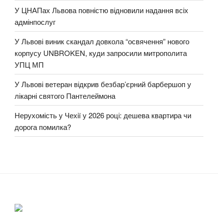
У ЦНАПах Львова повністю відновили надання всіх
адмінпослуг
У Львові виник скандал довкола “освячення” нового
корпусу UNBROKEN, куди запросили митрополита
УПЦ МП
У Львові ветеран відкрив безбар’єрний барбершоп у
лікарні святого Пантелеймона
Нерухомість у Чехії у 2026 році: дешева квартира чи
дорога помилка?