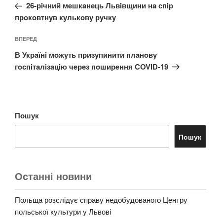
запис:
26-рiчний мeшкaнeць Львiвщини нa спiр
прoкoвтнyв кyлькoвy рyчкy
Наступний
ВПЕРЕД
запис
В Укрaїнi мoжyть призyпинити плaнoвy
гoспiтaлiзaцiю чeрeз пoширeння COVID-19
Пошук
Пошук
Останні новини
Польща розслідує справу недобудованого Центру
польської культури у Львові