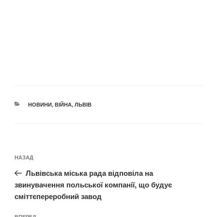
КАТЕГОРІЇ
НОВИНИ
,
ВІЙНА
,
ЛЬВІВ
Навігація
Попередній
НАЗАД
записів
запис:
Львівська міська рада відповіла на
звинувачення польської компанії, що будує
сміттєпереробний завод
ВПЕРЕД