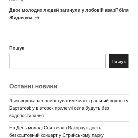
Наступний
запис
Двоє молодих людей загинули у лобовій аварії біля
Жидачева
Пошук
Пошук
Останні новини
Львівводоканал ремонтуватиме магістральний водогін у
Бартатові: у вівторок прилеглі села будуть без
водопостачання
На День молоді Святослав Вакарчук дасть
безкоштовний концерт у Стрийському парку