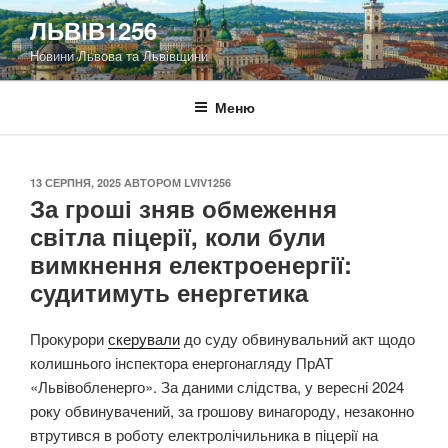
Перейти
ЛЬВІВ1256
до
Новини Львова та Львівщини
вмісту
Меню
ОПУБЛІКОВАНО
13 СЕРПНЯ, 2025
АВТОРОМ
LVIV1256
За гроші зняв обмеження
світла піцерії, коли були
вимкнення електроенергії:
судитимуть енергетика
Прокурори
скерували
до суду обвинувальний акт щодо
колишнього інспектора енергонагляду ПрАТ
«Львівобленерго». За даними слідства, у вересні 2024
року обвинувачений, за грошову винагороду, незаконно
втрутився в роботу електролічильника в піцерії на