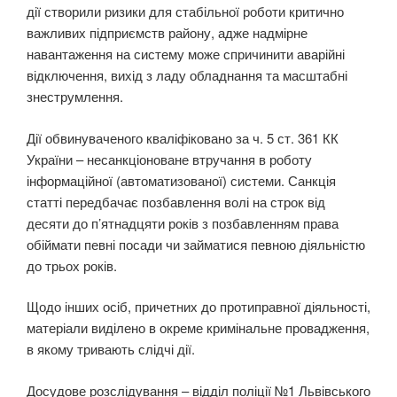
дії створили ризики для стабільної роботи критично
важливих підприємств району, адже надмірне
навантаження на систему може спричинити аварійні
відключення, вихід з ладу обладнання та масштабні
знеструмлення.
Дії обвинуваченого кваліфіковано за ч. 5 ст. 361 КК
України – несанкціоноване втручання в роботу
інформаційної (автоматизованої) системи. Санкція
статті передбачає позбавлення волі на строк від
десяти до п’ятнадцяти років з позбавленням права
обіймати певні посади чи займатися певною діяльністю
до трьох років.
Щодо інших осіб, причетних до протиправної діяльності,
матеріали виділено в окреме кримінальне провадження,
в якому тривають слідчі дії.
Досудове розслідування – відділ поліції №1 Львівського