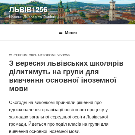
Перейти
ЛЬВІВ1256
до
Новини Львова та Львівщини
вмісту
Меню
ОПУБЛІКОВАНО
21 СЕРПНЯ, 2024
АВТОРОМ
LVIV1256
З вересня львівських школярів
ділитимуть на групи для
вивчення основної іноземної
мови
Сьогодні на виконкомі прийняли рішення про
вдосконалення організації освітнього процесу у
закладах загальної середньої освіти Львівської
громади. Йдеться про поділ класів на групи для
вивчення основної іноземної мови.