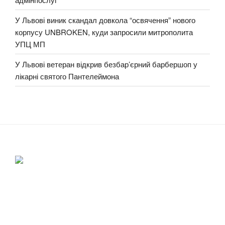
У Львові виник скандал довкола “освячення” нового
корпусу UNBROKEN, куди запросили митрополита
УПЦ МП
У Львові ветеран відкрив безбар’єрний барбершоп у
лікарні святого Пантелеймона