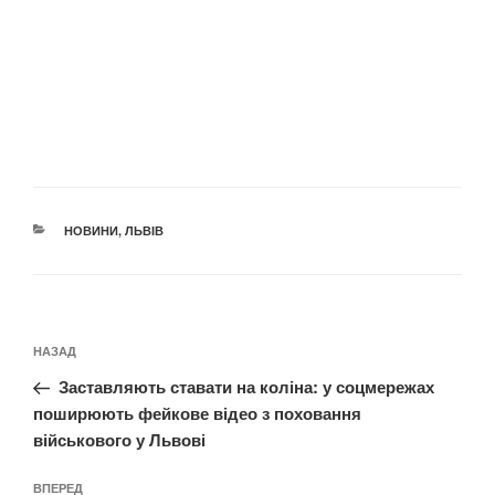
КАТЕГОРІЇ
НОВИНИ
,
ЛЬВІВ
Навігація
Попередній
НАЗАД
записів
запис:
Заставляють ставати на коліна: у соцмережах
поширюють фейкове відео з поховання
військового у Львові
Наступний
ВПЕРЕД