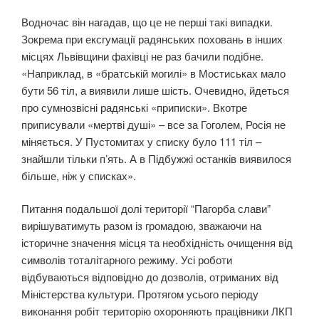
Водночас він нагадав, що це не перші такі випадки.
Зокрема при ексгумації радянських поховань в інших
місцях Львівщини фахівці не раз бачили подібне.
«Наприклад, в «братській могилі» в Мостиськах мало
бути 56 тіл, а виявили лише шість. Очевидно, йдеться
про сумнозвісні радянські «приписки». Вкотре
приписували «мертві душі» – все за Гоголем, Росія не
міняється. У Пустомитах у списку було 111 тіл –
знайшли тільки п’ять. А в Підбужжі останків виявилося
більше, ніж у списках».
Питання подальшої долі території “Пагорба слави”
вирішуватимуть разом із громадою, зважаючи на
історичне значення місця та необхідність очищення від
символів тоталітарного режиму. Усі роботи
відбуваються відповідно до дозволів, отриманих від
Міністерства культури. Протягом усього періоду
виконання робіт територію охороняють працівники ЛКП