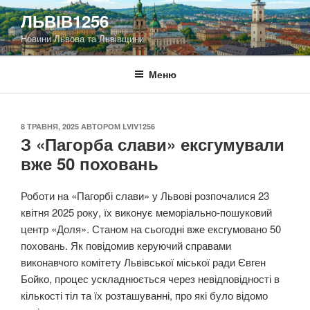
Перейти
ЛЬВІВ1256
до
Новини Львова та Львівщини
вмісту
Меню
ОПУБЛІКОВАНО
8 ТРАВНЯ, 2025
АВТОРОМ
LVIV1256
З «Пагорба слави» ексгумували
вже 50 поховань
Роботи на «Пагорбі слави» у Львові розпочалися 23
квітня 2025 року, їх виконує меморіально-пошуковий
центр «Доля». Станом на сьогодні вже ексгумовано 50
поховань. Як повідомив керуючий справами
виконавчого комітету Львівської міської ради Євген
Бойко, процес ускладнюється через невідповідності в
кількості тіл та їх розташуванні, про які було відомо