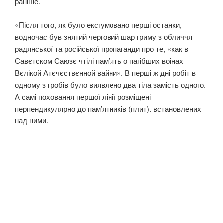
раніше.
«Після того, як було ексгумовано перші останки,
водночас був знятий черговий шар гриму з обличчя
радянської та російської пропаганди про те, «как в
Савєтском Саюзє чтілі пам’ять о пагібших воінах
Вєлікой Атєчєствєнной вайни». В перші ж дні робіт в
одному з гробів було виявлено два тіла замість одного.
А самі поховання першої лінії розміщені
перпендикулярно до пам’ятників (плит), встановлених
над ними.