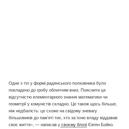
Одне з тіл у формі радянського полковника було
покладено до гробу обличчям вниз. Пояснити це
відсутністю елементарного знання математики чи
геометрії у комуністів складно. Це також щось більше,
ніж недбалість: це схоже на свідому зневагу
більшовиків до пам’яті тих, хто за їхню владу віддавав
своє життя», — написав у
своєму блозі
Євген Бойко.