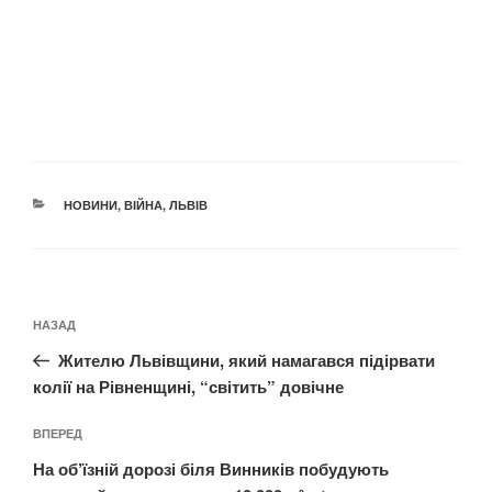
КАТЕГОРІЇ
НОВИНИ
,
ВІЙНА
,
ЛЬВІВ
Навігація
Попередній
НАЗАД
записів
запис:
Жителю Львівщини, який намагався підірвати
колії на Рівненщині, “світить” довічне
Наступний
ВПЕРЕД
запис
На об’їзній дорозі біля Винників побудують