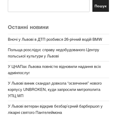
Пошук
Останні новини
Вночі у Львові в ДТП розбився 26-річний водій BMW
Польща розслідує справу недобудованого Центру
польської культури у Львові
У ЦНАПах Львова повністю відновили надання всіх
адмінпослуг
У Львові виник скандал довкола “освячення” нового
корпусу UNBROKEN, куди запросили митрополита
УПЦ МП
У Львові ветеран відкрив безбар’єрний барбершоп у
лікарні святого Пантелеймона