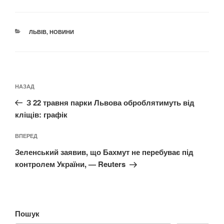
КАТЕГОРІЇ
ЛЬВІВ
,
НОВИНИ
Навігація
Попередній
НАЗАД
записів
запис:
З 22 травня парки Львова оброблятимуть від
кліщів: графік
Наступний
ВПЕРЕД
запис
Зеленський заявив, що Бахмут не перебуває під
контролем України, — Reuters
Пошук