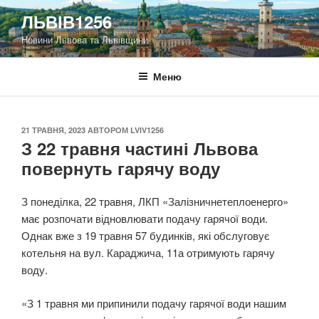
Перейти
ЛЬВІВ1256
до
Новини Львова та Львівщини
вмісту
Меню
ОПУБЛІКОВАНО
21 ТРАВНЯ, 2023
АВТОРОМ
LVIV1256
З 22 травня частині Львова
повернуть гарячу воду
З понеділка, 22 травня, ЛКП «Залізничнетеплоенерго»
має розпочати відновлювати подачу гарячої води.
Однак вже з 19 травня 57 будинків, які обслуговує
котельня на вул. Караджича, 11а отримують гарячу
воду.
«З 1 травня ми припинили подачу гарячої води нашим