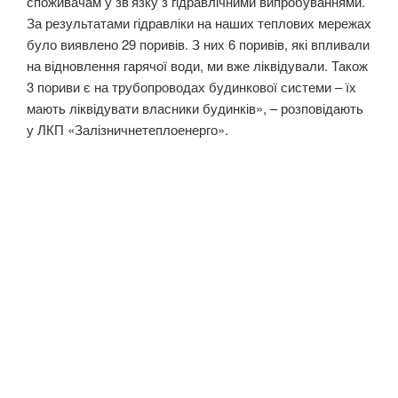
споживачам у зв’язку з гідравлічними випробуваннями.
За результатами гідравліки на наших теплових мережах
було виявлено 29 поривів. З них 6 поривів, які впливали
на відновлення гарячої води, ми вже ліквідували. Також
3 пориви є на трубопроводах будинкової системи – їх
мають ліквідувати власники будинків», – розповідають
у ЛКП «Залізничнетеплоенерго».