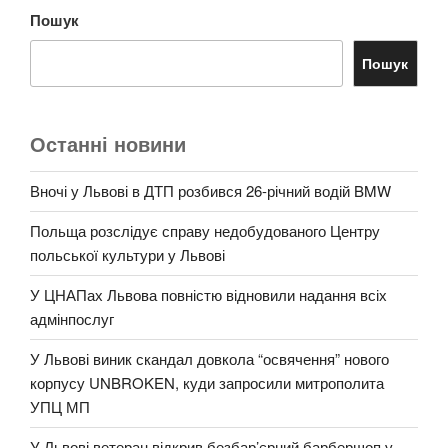
Пошук
Пошук
Останні новини
Вночі у Львові в ДТП розбився 26-річний водій BMW
Польща розслідує справу недобудованого Центру
польської культури у Львові
У ЦНАПах Львова повністю відновили надання всіх
адмінпослуг
У Львові виник скандал довкола “освячення” нового
корпусу UNBROKEN, куди запросили митрополита
УПЦ МП
У Львові ветеран відкрив безбар’єрний барбершоп у