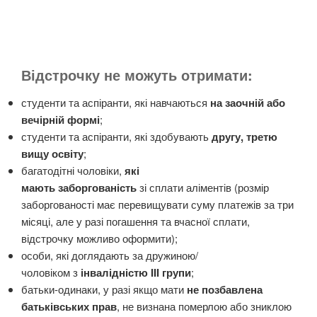
Відстрочку не можуть отримати:
студенти та аспіранти, які навчаються
на заочній або
вечірній формі
;
студенти та аспіранти, які здобувають
другу, третю
вищу освіту
;
багатодітні чоловіки,
які
мають заборгованість
зі сплати аліментів (розмір
заборгованості має перевищувати суму платежів за три
місяці, але у разі погашення та вчасної сплати,
відстрочку можливо оформити);
особи, які доглядають за дружиною/
чоловіком з
інвалідністю III групи
;
батьки-одинаки, у разі якщо мати
не позбавлена
батьківських прав
, не визнана померлою або зниклою