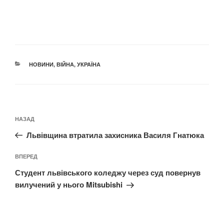
КАТЕГОРІЇ
НОВИНИ
,
ВІЙНА
,
УКРАЇНА
Навігація
Попередній
НАЗАД
записів
запис:
Львівщина втратила захисника Василя Гнатюка
Наступний
ВПЕРЕД
запис
Студент львівського коледжу через суд повернув
вилучений у нього Mitsubishi