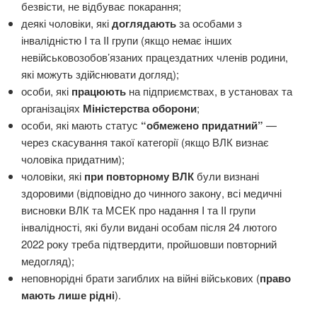
безвісти, не відбуває покарання;
деякі чоловіки, які
доглядають
за особами з
інвалідністю I та II групи (якщо немає інших
невійськовозобов’язаних працездатних членів родини,
які можуть здійснювати догляд);
особи, які
працюють
на підприємствах, в установах та
організаціях
Міністерства оборони
;
особи, які мають статус
“обмежено придатний”
—
через скасування такої категорії (якщо ВЛК визнає
чоловіка придатним);
чоловіки, які
при повторному ВЛК
були визнані
здоровими (відповідно до чинного закону, всі медичні
висновки ВЛК та МСЕК про надання I та II групи
інвалідності, які були видані особам після 24 лютого
2022 року треба підтвердити, пройшовши повторний
медогляд);
неповнорідні брати загиблих на війні військових (
право
мають лише рідні
).