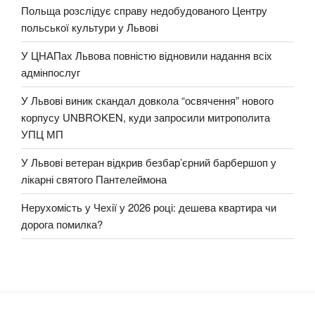
Польща розслідує справу недобудованого Центру
польської культури у Львові
У ЦНАПах Львова повністю відновили надання всіх
адмінпослуг
У Львові виник скандал довкола “освячення” нового
корпусу UNBROKEN, куди запросили митрополита
УПЦ МП
У Львові ветеран відкрив безбар’єрний барбершоп у
лікарні святого Пантелеймона
Нерухомість у Чехії у 2026 році: дешева квартира чи
дорога помилка?