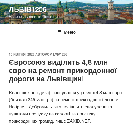
Перейти
ЛЬВІВ1256
до
Новини Львова та Львівщини
вмісту
Меню
ОПУБЛІКОВАНО
10 КВІТНЯ, 2026
АВТОРОМ
LVIV1256
Євросоюз виділить 4,8 млн
євро на ремонт прикордонної
дороги на Львівщині
Євросоюз погодив фінансування у розмірі 4,8 млн євро
(близько 245 млн грн) на ремонт прикордонної дороги
Нагірне – Добромиль, яка поліпшить сполучення з
пунктами пропуску на кордоні та логістику
прикордонних громад, пише
ZAXID.NET
.