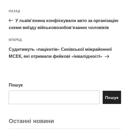
Навігація
Попередній
НАЗАД
записів
запис:
У львів’янина конфіскували авто за організацію
схеми виїзду військовозобов’язаних чоловіків
Наступний
ВПЕРЕД
запис
Судитимуть «пацієнтів» Сихівської міжрайонної
МСЕК, які отримали фейкові «інвалідності»
Пошук
Пошук
Останні новини