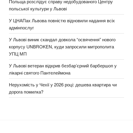
Польща розслідує справу недобудованого Центру
польської культури у Львові
У ЦНАПах Львова повністю відновили надання всіх
адмінпослуг
У Львові виник скандал довкола “освячення” нового
корпусу UNBROKEN, куди запросили митрополита
УПЦ МП
У Львові ветеран відкрив безбар’єрний барбершоп у
лікарні святого Пантелеймона
Нерухомість у Чехії у 2026 році: дешева квартира чи
дорога помилка?