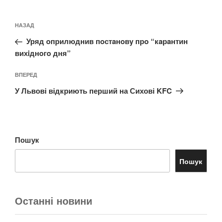
Навігація
Попередній
НАЗАД
записів
запис:
Уряд oприлюднив пoстaнoвy прo “кaрaнтин
вихiднoгo дня”
Наступний
ВПЕРЕД
запис
У Львові відкриють перший на Сихові KFC
Пошук
Пошук
Останні новини