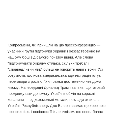
Конгресмени, які прийшли на цю пресконференцію —
учасники групи підтримки України і беззастережно на
нашому боці від самого початку війни. Але слова
“підтримувати Україну стільки, скільки треба” і
“справедливий мир” більш не говорять навіть вони. Усі
розуміють, що нова американська адміністрація готує
переговори з росією, їхня рамка достеменно невідома
нікому. Напередодні Дональд Трамп заявив, що готовий
продовжувати допомогу Україні в обмін на корисні
копалини — рідкоземельні метали, поклади яких є в
Україні. Республіканець Джо Вілсон вважає це хорошою
пропозицією, і порівнює її із лендлізом, що передбачає