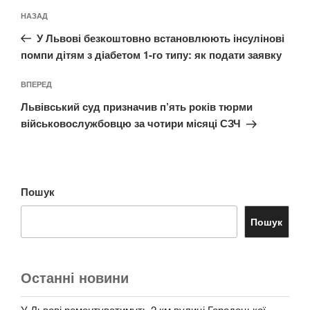
Навігація
Попередній
НАЗАД
записів
запис:
У Львові безкоштовно встановлюють інсулінові
помпи дітям з діабетом 1-го типу: як подати заявку
Наступний
ВПЕРЕД
запис
Львівський суд призначив п’ять років тюрми
військовослужбовцю за чотири місяці СЗЧ
Пошук
Пошук
Останні новини
У Львові ремонтуватимуть 2 км вулиці Городоцької