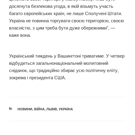
досягнута безпекова угода, в якій візьмуть участь
багато європейських країн, не лише Сполучені Штати.
Україна не повинна торгувати своєю територією, своєю
власністю, з цим треба бути дуже обережними”, —
каже вона.
Український тиждень у Вашингтоні триватиме. У четвер
відбудеться загальнонаціональний молитовний
сніданок, що традиційно збирає усю політичну еліту,
зокрема і президента США.
КАТЕГОРІЇ
НОВИНИ
,
ВІЙНА
,
ЛЬВІВ
,
УКРАЇНА