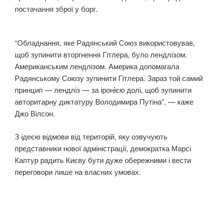
постачання зброї у борг.
“Обладнання, яке Радянський Союз використовував,
щоб зупинити вторгнення Гітлера, було лендлізом.
Американським лендлізом. Америка допомагала
Радянському Союзу зупинити Гітлера. Зараз той самий
принцип — лендліз — за іронією долі, щоб зупинити
авторитарну диктатуру Володимира Путіна”, — каже
Джо Вілсон.
З ідеєю відмови від територій, яку озвучують
представники нової адміністрації, демократка Марсі
Каптур радить Києву бути дуже обережними і вести
переговори лише на власних умовах.