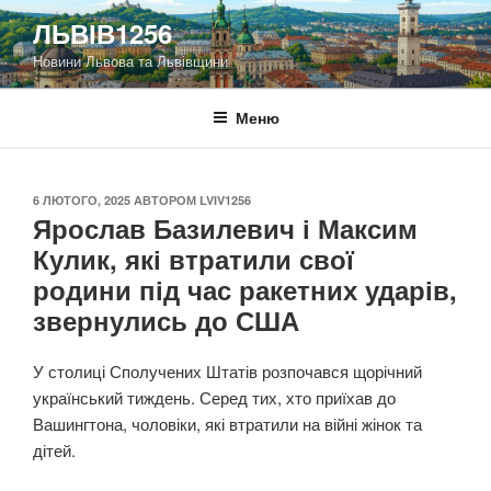
Перейти
ЛЬВІВ1256
до
Новини Львова та Львівщини
вмісту
Меню
ОПУБЛІКОВАНО
6 ЛЮТОГО, 2025
АВТОРОМ
LVIV1256
Ярослав Базилевич і Максим
Кулик, які втратили свої
родини під час ракетних ударів,
звернулись до США
У столиці Сполучених Штатів розпочався щорічний
український тиждень. Серед тих, хто приїхав до
Вашингтона, чоловіки, які втратили на війні жінок та
дітей.