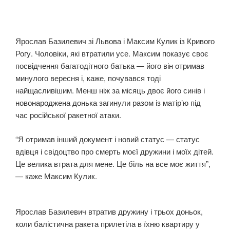
Ярослав Базилевич зі Львова і Максим Кулик із Кривого
Рогу. Чоловіки, які втратили усе. Максим показує своє
посвідчення багатодітного батька — його він отримав
минулого вересня і, каже, почувався тоді
найщасливішим. Менш ніж за місяць двоє його синів і
новонароджена донька загинули разом із матірʼю під
час російської ракетної атаки.
“Я отримав інший документ і новий статус — статус
вдівця і свідоцтво про смерть моєї дружини і моїх дітей.
Це велика втрата для мене. Це біль на все моє життя”,
— каже Максим Кулик.
Ярослав Базилевич втратив дружину і трьох доньок,
коли балістична ракета прилетіла в їхню квартиру у