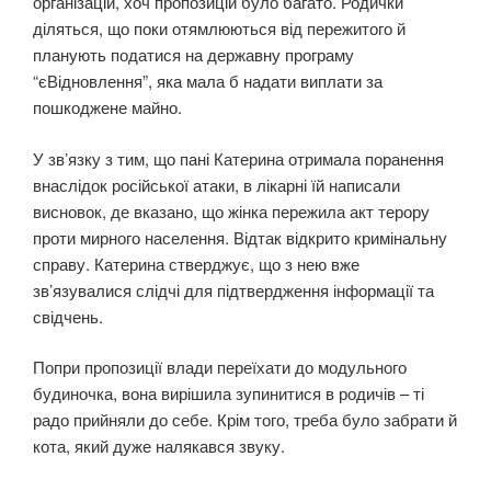
організацій, хоч пропозицій було багато. Родички
діляться, що поки отямлюються від пережитого й
планують податися на державну програму
“єВідновлення”, яка мала б надати виплати за
пошкоджене майно.
У звʼязку з тим, що пані Катерина отримала поранення
внаслідок російської атаки, в лікарні їй написали
висновок, де вказано, що жінка пережила акт терору
проти мирного населення. Відтак відкрито кримінальну
справу. Катерина стверджує, що з нею вже
зв’язувалися слідчі для підтвердження інформації та
свідчень.
Попри пропозиції влади переїхати до модульного
будиночка, вона вирішила зупинитися в родичів – ті
радо прийняли до себе. Крім того, треба було забрати й
кота, який дуже налякався звуку.