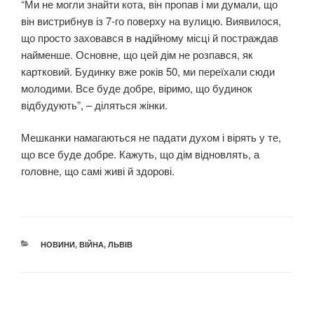
“Ми не могли знайти кота, він пропав і ми думали, що
він вистрибнув із 7-го поверху на вулицю. Виявилося,
що просто заховався в надійному місці й постраждав
найменше. Основне, що цей дім не розпався, як
картковий. Будинку вже років 50, ми переїхали сюди
молодими. Все буде добре, віримо, що будинок
відбудують”, – діляться жінки.
Мешканки намагаються не падати духом і вірять у те,
що все буде добре. Кажуть, що дім відновлять, а
головне, що самі живі й здорові.
КАТЕГОРІЇ
НОВИНИ
,
ВІЙНА
,
ЛЬВІВ
Навігація