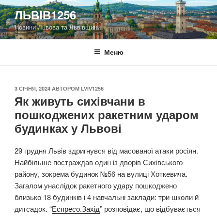
Перейти
ЛЬВІВ1256
до
Новини Львова та Львівщини
вмісту
Меню
ОПУБЛІКОВАНО
3 СІЧНЯ, 2024
АВТОРОМ
LVIV1256
Як живуть сихівчани в
пошкоджених ракетним ударом
будинках у Львові
29 грудня Львів здригнувся від масованої атаки росіян.
Найбільше постраждав один із дворів Сихівського
району, зокрема будинок №56 на вулиці Хоткевича.
Загалом унаслідок ракетного удару пошкоджено
близько 18 будинків і 4 навчальні заклади: три школи й
дитсадок. “
Еспресо.Захід
” розповідає, що відбувається