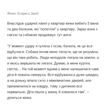
Фото: Еспресо.Захід
Внаслідок ударної хвилі у квартирі жінки вибито 3 вікна
та два балкони, які “полетіли” у квартиру. Зараз вона з
сім’єю та собакою продовжує тут жити.
“У момент удару я гуляла з псом, бачила, як це все
відбулося. Собака почав мене тягнути, ще не розуміла,
що він таке робить. Люди неподалік лягали на землю, а
я якось вирішила не лягати. Думаю, в мене куртка
світла… На той момент вдома у мене залишилися самі
діти й лежача свекруха. Все відбувалося дуже швидко,
а на доньку впало скло з міжкімнатних дверей, але
приземлилося на ковдру, тому з дитиною все
нормально. Діти пішли у ванну й ховалися там”, –
ділиться жінка.