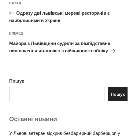
Попередній
НАЗАД
записів
запис:
Одразу дві львівські мережі ресторанів є
найбільшими в Україні
Наступний
ВПЕРЕД
запис
Майора з Львівщини судили за безпідставне
виключення чоловіків з військового обліку
Пошук
Пошук
Останні новини
У Львові ветеран відкрив безбар’єрний барбершоп у