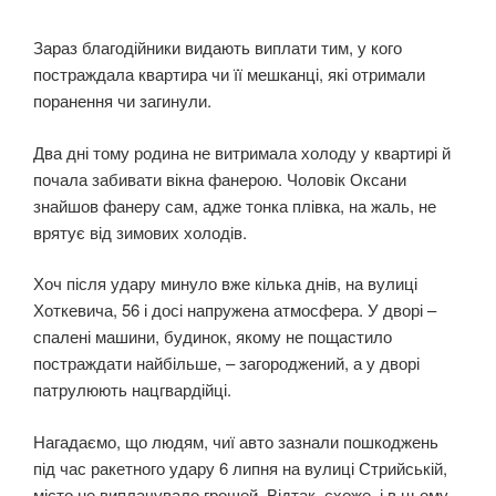
Зараз благодійники видають виплати тим, у кого
постраждала квартира чи її мешканці, які отримали
поранення чи загинули.
Два дні тому родина не витримала холоду у квартирі й
почала забивати вікна фанерою. Чоловік Оксани
знайшов фанеру сам, адже тонка плівка, на жаль, не
врятує від зимових холодів.
Хоч після удару минуло вже кілька днів, на вулиці
Хоткевича, 56 і досі напружена атмосфера. У дворі –
спалені машини, будинок, якому не пощастило
постраждати найбільше, – загороджений, а у дворі
патрулюють нацгвардійці.
Нагадаємо, що людям, чиї авто зазнали пошкоджень
під час ракетного удару 6 липня на вулиці Стрийській,
місто не виплачувало грошей. Відтак, схоже, і в цьому