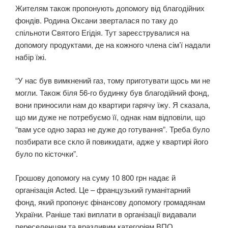
Жителям також пропонують допомогу від благодійних
фондів. Родина Оксани зверталася по таку до
спільноти Святого Егідія. Тут зареєструвалися на
допомогу продуктами, де на кожного члена сім’ї надали
набір їжі.
“У нас був вимкнений газ, тому приготувати щось ми не
могли. Також біля 56-го будинку був благодійний фонд,
вони приносили нам до квартири гарячу їжу. Я сказала,
що ми дуже не потребуємо її, однак нам відповіли, що
“вам усе одно зараз не дуже до готування”. Треба було
позбирати все скло й повикидати, адже у квартирі його
було по кісточки”.
Грошову допомогу на суму 10 800 грн надає й
організація Acted. Це – французький гуманітарний
фонд, який пропонує фінансову допомогу громадянам
України. Раніше такі виплати в організації видавали
переселенцям та вразливим категоріям ВПО.