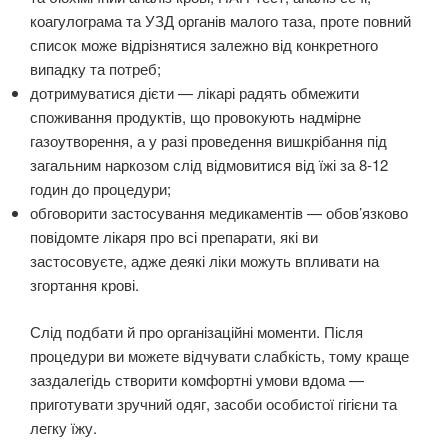
коагулограма та УЗД органів малого таза, проте повний
список може відрізнятися залежно від конкретного
випадку та потреб;
дотримуватися дієти — лікарі радять обмежити
споживання продуктів, що провокують надмірне
газоутворення, а у разі проведення вишкрібання під
загальним наркозом слід відмовитися від їжі за 8-12
годин до процедури;
обговорити застосування медикаментів — обов’язково
повідомте лікаря про всі препарати, які ви
застосовуєте, адже деякі ліки можуть впливати на
згортання крові.
Слід подбати й про організаційні моменти. Після
процедури ви можете відчувати слабкість, тому краще
заздалегідь створити комфортні умови вдома —
приготувати зручний одяг, засоби особистої гігієни та
легку їжу.