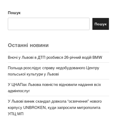
Пошук
Пошук
Останні новини
Вночі у Львові в ДТП розбився 26-річний водій BMW
Польща розслідує справу недобудованого Центру
польської культури у Львові
У ЦНАПах Львова повністю відновили надання всіх
адмінпослуг
У Львові виник скандал довкола “освячення” нового
корпусу UNBROKEN, куди запросили митрополита
УПЦ МП