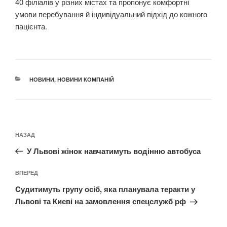
40 філіалів у різних містах та пропонує комфортні
умови перебування й індивідуальний підхід до кожного
пацієнта.
КАТЕГОРІЇ
НОВИНИ
,
НОВИНИ КОМПАНІЙ
Навігація
Попередній
НАЗАД
записів
запис:
У Львові жінок навчатимуть водінню автобуса
Наступний
ВПЕРЕД
запис
Cудитимуть групу осіб, яка планувала теракти у
Львові та Києві на замовлення спецслужб рф