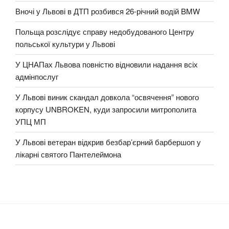
Вночі у Львові в ДТП розбився 26-річний водій BMW
Польща розслідує справу недобудованого Центру
польської культури у Львові
У ЦНАПах Львова повністю відновили надання всіх
адмінпослуг
У Львові виник скандал довкола “освячення” нового
корпусу UNBROKEN, куди запросили митрополита
УПЦ МП
У Львові ветеран відкрив безбар’єрний барбершоп у
лікарні святого Пантелеймона