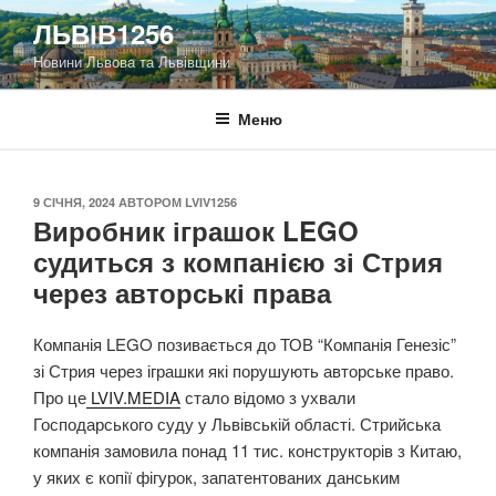
Перейти
ЛЬВІВ1256
до
Новини Львова та Львівщини
вмісту
Меню
ОПУБЛІКОВАНО
9 СІЧНЯ, 2024
АВТОРОМ
LVIV1256
Виробник іграшок LEGO
судиться з компанією зі Стрия
через авторські права
Компанія LEGO позивається до ТОВ “Компанія Генезіс”
зі Стрия через іграшки які порушують авторське право.
Про це
LVIV.MEDIA
стало відомо з ухвали
Господарського суду у Львівській області. Стрийська
компанія замовила понад 11 тис. конструкторів з Китаю,
у яких є копії фігурок, запатентованих данським