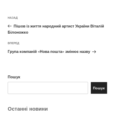
Навігація
Попередній
НАЗАД
записів
запис:
Пішов із життя народний артист України Віталій
Білоножко
Наступний
ВПЕРЕД
запис
Група компаній «Нова пошта» змінює назву
Пошук
Пошук
Останні новини