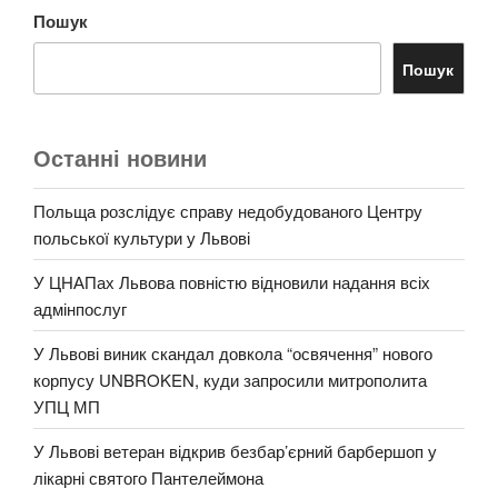
Пошук
Пошук
Останні новини
Польща розслідує справу недобудованого Центру
польської культури у Львові
У ЦНАПах Львова повністю відновили надання всіх
адмінпослуг
У Львові виник скандал довкола “освячення” нового
корпусу UNBROKEN, куди запросили митрополита
УПЦ МП
У Львові ветеран відкрив безбар’єрний барбершоп у
лікарні святого Пантелеймона