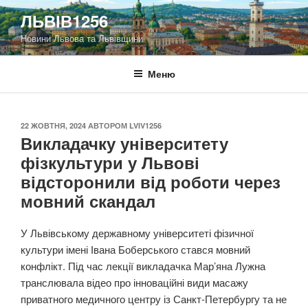
Перейти
ЛЬВІВ1256
до
Новини Львова та Львівщини
вмісту
Меню
ОПУБЛІКОВАНО
22 ЖОВТНЯ, 2024
АВТОРОМ
LVIV1256
Викладачку університету
фізкультури у Львові
відсторонили від роботи через
мовний скандал
У Львівському державному університеті фізичної
культури імені Івана Боберського стався мовний
конфлікт. Під час лекції викладачка Мар’яна Лужна
транслювала відео про інноваційні види масажу
приватного медичного центру із Санкт-Петербургу та не