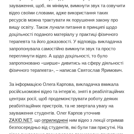
зауваження, щоб, як мінімум, вимкнути звук та озвучити
відео своїми словами, адже використання таких
ресурсів можна трактувати як порушення закону про
вищу освіту. Також лунали питання в принципі щодо
доцільності поданого матеріалу у практиці фізичного
терапевта та його доказовості. У відповідь викладачка
запропонувала самостійно вимкнути звук та просто
переглянути відео. А щодо доцільності, то було
запропоновано «ширше» дивитись на сферу діяльності
фізичного терапевта», – написав Святослав Яримович.
За інформацією Олега Карпова, викладачка вмикала
російськомовні відео та інтерв’ю, зняті в реабілітаційних
центрах росії, щоб продемонструвати роботу деяких
реабілітаційних пристроїв, та не звертала увагу на
зауваження студентів. Олег Карпов уточнив
ZAXID.NET
, що
оприлюднені
ним відео з лекції отримав
безпосередньо від студентів, які були там присутні. На