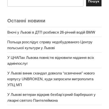
Пошук
Останні новини
Вночі у Львові в ДТП розбився 26-річний водій BMW
Польща розслідує справу недобудованого Центру
польської культури у Львові
У ЦНАПах Львова повністю відновили надання всіх
адмінпослуг
У Львові виник скандал довкола “освячення” нового
корпусу UNBROKEN, куди запросили митрополита
УПЦ МП
У Львові ветеран відкрив безбар’єрний барбершоп у
лікарні святого Пантелеймона