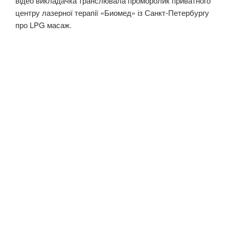
відео викладачка транслювала проморолик приватного
центру лазерної терапії «Биомед» із Санкт-Петербургу
про LPG масаж.