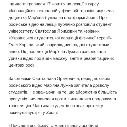
Інцидент трапився 17 жовтня на лекції з курсу
«Інноваційних технологій у фізичній терапії», яку вела
доцентка Мар’яна Лужна на платформі Zoom. Про
російське відео на лекції публічно розповіли студент
університету Святослав Яримович та керівник
«Української студентської асоціації фізичної терапії»
Олег Карпов, який і
оприлюднив
надані студентами
відео. Під час лекції Мар’яна Лужна транслювала
уривки відео про види масажу, зняті в реабілітаційних
центрах росії.
За словами Святослава Яримовича, перед показом
російського відео Мар’яна Лужна запитала дозволу
студентів. Не зважаючи на те, що абсолютна більшість
присутніх висловилася проти, викладачка продовжила
трансляцію. Частина студентів на знак протесту
покинула зустріч у Zoom.
«Почувши російську, студенти знову зробили