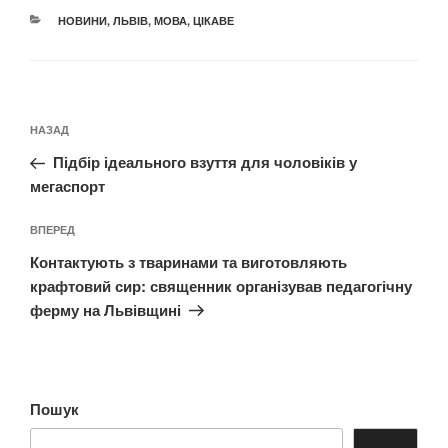
КАТЕГОРІЇ
НОВИНИ
,
ЛЬВІВ
,
МОВА
,
ЦІКАВЕ
Навігація
Попередній
НАЗАД
записів
запис:
Підбір ідеального взуття для чоловіків у
мегаспорт
Наступний
ВПЕРЕД
запис
Контактують з тваринами та виготовляють
крафтовий сир: священник організував педагогічну
ферму на Львівщині
Пошук