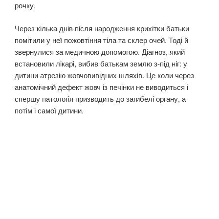
рочку.
Через кілька днів після народження крихітки батьки
помітили у неї пожовтіння тіла та склер очей. Тоді й
звернулися за медичною допомогою. Діагноз, який
встановили лікарі, вибив батькам землю з-під ніг: у
дитини атрезію жовчовивідних шляхів. Це коли через
анатомічний дефект жовч із печінки не виводиться і
спершу патологія призводить до загибелі органу, а
потім і самої дитини.