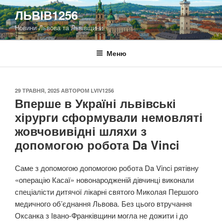
Перейти
ЛЬВІВ1256
до
Новини Львова та Львівщини
вмісту
Меню
ОПУБЛІКОВАНО
29 ТРАВНЯ, 2025
АВТОРОМ
LVIV1256
Вперше в Україні львівські
хірурги сформували немовляті
жовчовивідні шляхи з
допомогою робота Da Vinci
Саме з допомогою допомогою робота Da Vinci рятівну
«операцію Касаї» новонародженій дівчинці виконали
спеціалісти дитячої лікарні святого Миколая Першого
медичного об’єднання Львова. Без цього втручання
Оксанка з Івано-Франківщини могла не дожити і до