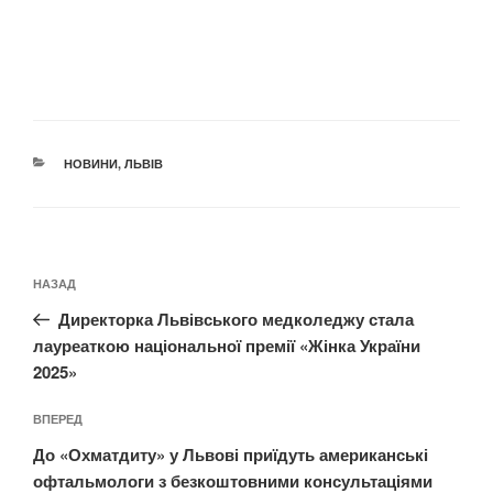
КАТЕГОРІЇ
НОВИНИ
,
ЛЬВІВ
Навігація
Попередній
НАЗАД
записів
запис:
Директорка Львівського медколеджу стала
лауреаткою національної премії «Жінка України
2025»
Наступний
ВПЕРЕД
запис
До «Охматдиту» у Львові приїдуть американські
офтальмологи з безкоштовними консультаціями