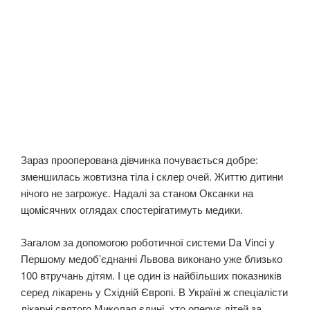
Зараз прооперована дівчинка почувається добре:
зменшилась жовтизна тіла і склер очей. Життю дитини
нічого не загрожує. Надалі за станом Оксанки на
щомісячних оглядах спостерігатимуть медики.
Загалом за допомогою роботичної системи Da Vinci у
Першому медобʼєднанні Львова виконано уже близько
100 втручань дітям. І це один із найбільших показників
серед лікарень у Східній Європі. В Україні ж спеціалісти
лікарні святого Миколая єдині, хто оперує дітей за