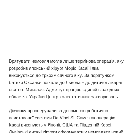
Врятувати немовля могла лише термінова операція, яку
розробив японський хірург Моріо Касаї і яка
виконується до трьохмісячного віку. За порятунком
батьки Оксанки поїхали до Львова – до дитячої лікарні
святого Миколая. Адже тут працює єдиний в західних
областях України Центр холестатичних захворювань.
Дівчинку прооперували за допомогою роботично-
асистованої системи Da Vinci Si. Саме так операцію
Касаї виконують у Японії, США та Південній Кореї.
Львівські дитячі хірурги сформувати у немовляти новий