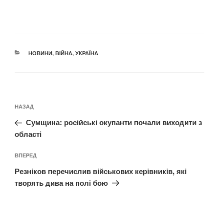
КАТЕГОРІЇ
НОВИНИ
,
ВІЙНА
,
УКРАЇНА
Навігація
Попередній
НАЗАД
записів
запис:
Сумщина: російські окупанти почали виходити з
області
Наступний
ВПЕРЕД
запис
Резніков перечислив військових керівників, які
творять дива на полі бою