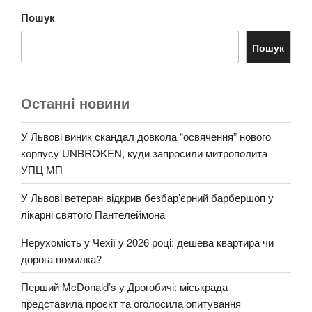
Пошук
Пошук
Останні новини
У Львові виник скандал довкола “освячення” нового
корпусу UNBROKEN, куди запросили митрополита
УПЦ МП
У Львові ветеран відкрив безбар’єрний барбершоп у
лікарні святого Пантелеймона
Нерухомість у Чехії у 2026 році: дешева квартира чи
дорога помилка?
Перший McDonald’s у Дрогобичі: міськрада
представила проєкт та оголосила опитування