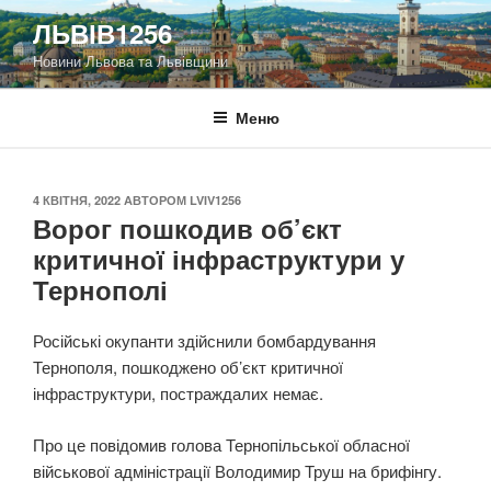
Перейти
ЛЬВІВ1256
до
Новини Львова та Львівщини
вмісту
Меню
ОПУБЛІКОВАНО
4 КВІТНЯ, 2022
АВТОРОМ
LVIV1256
Ворог пошкодив об’єкт
критичної інфраструктури у
Тернополі
Російські окупанти здійснили бомбардування
Тернополя, пошкоджено об’єкт критичної
інфраструктури, постраждалих немає.
Про це повідомив голова Тернопільської обласної
військової адміністрації Володимир Труш на брифінгу.