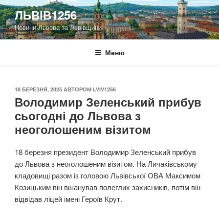
Перейти
ЛЬВІВ1256
до
Новини Львова та Львівщини
вмісту
Меню
ОПУБЛІКОВАНО
18 БЕРЕЗНЯ, 2025
АВТОРОМ
LVIV1256
Володимир Зеленський прибув
сьогодні до Львова з
неоголошеним візитом
18 березня президент Володимир Зеленський прибув
до Львова з неоголошеним візитом. На Личаківському
кладовищі разом із головою Львівської ОВА Максимом
Козицьким він вшанував полеглих захисників, потім він
відвідав ліцей імені Героїв Крут.