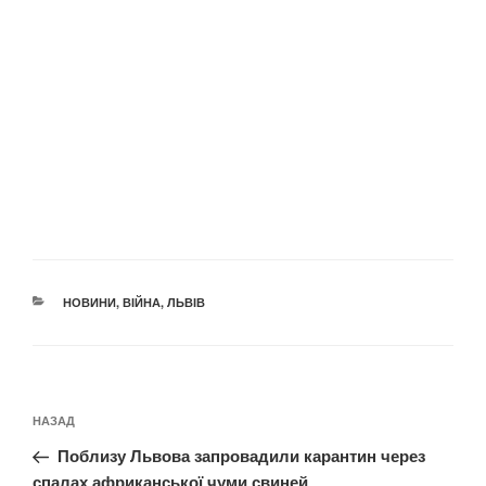
КАТЕГОРІЇ
НОВИНИ
,
ВІЙНА
,
ЛЬВІВ
Навігація
Попередній
НАЗАД
записів
запис:
Поблизу Львова запровадили карантин через
спалах африканської чуми свиней