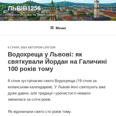
Перейти
ЛЬВІВ1256
до
Новини Львова та Львівщини
вмісту
Меню
ОПУБЛІКОВАНО
6 СІЧНЯ, 2024
АВТОРОМ
LVIV1256
Водохреща у Львові: як
святкували Йордан на Галичині
100 років тому
6 січня зустрічаємо свято Водохреща (19 січня за
юліанським календарем). У Львові його святкують вже
дуже давно, але традиції і урочистості немало
змінилися за сотні років.
Як відзначали свято сто років тому.