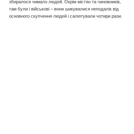
збиралося чимало людей. Окрім містян та чиновників,
там були і військові – вони шикувалися неподалік від
основного скупчення людей і салютували чотири рази.