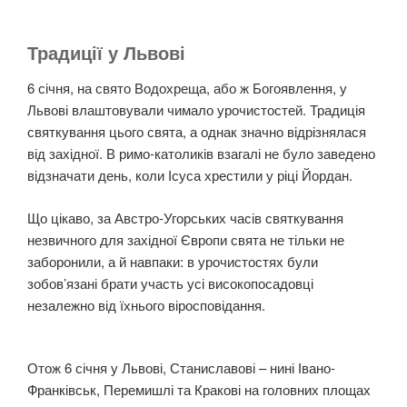
Традиції у Львові
6 січня, на свято Водохреща, або ж Богоявлення, у
Львові влаштовували чимало урочистостей. Традиція
святкування цього свята, а однак значно відрізнялася
від західної. В римо-католиків взагалі не було заведено
відзначати день, коли Ісуса хрестили у ріці Йордан.
Що цікаво, за Австро-Угорських часів святкування
незвичного для західної Європи свята не тільки не
заборонили, а й навпаки: в урочистостях були
зобов’язані брати участь усі високопосадовці
незалежно від їхнього віросповідання.
Отож 6 січня у Львові, Станиславові – нині Івано-
Франківськ, Перемишлі та Кракові на головних площах