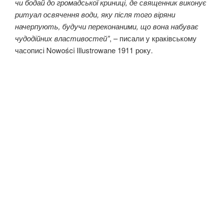
чи бодай до громадської криниці, де священник виконує
ритуал освячення води, яку після того віряни
начерпують, будучи переконаними, що вона набуває
чудодійних властивостей”
, – писали у краківському
часописі Nowości Illustrowane 1911 року.