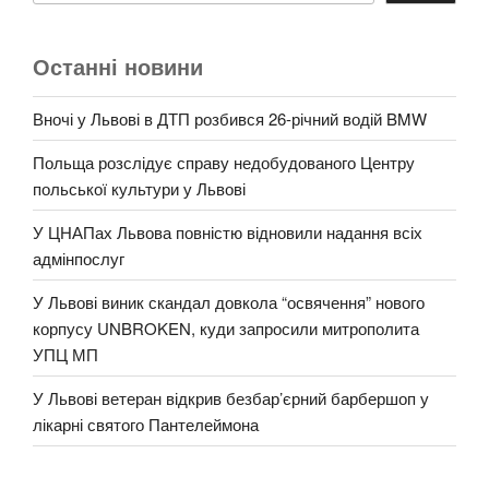
Останні новини
Вночі у Львові в ДТП розбився 26-річний водій BMW
Польща розслідує справу недобудованого Центру
польської культури у Львові
У ЦНАПах Львова повністю відновили надання всіх
адмінпослуг
У Львові виник скандал довкола “освячення” нового
корпусу UNBROKEN, куди запросили митрополита
УПЦ МП
У Львові ветеран відкрив безбар’єрний барбершоп у
лікарні святого Пантелеймона