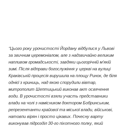
“Цього року урочистості Йордану відбулися у Львові
за звичним церемоніалом, але з надзвичайно великим
напливом громадськості, завдяки цьогорічній м’якій
зимі. Після відправи богослужіння у церкві на вулиці
Краківській процесія вирушила на площу Ринок, де біля
однієї з криниць, над якою спорудили вівтар,
митрополит Шептицький виконав акт освячення
води. В урочистості взяли участь представники
влади на чолі з намісником доктором Бобринським,
репрезентанти крайової та міської влади, військові,
натовпи вірян і просто цікавих. Почесну варту
виконував підрозділ 30-го піхотного полку, який