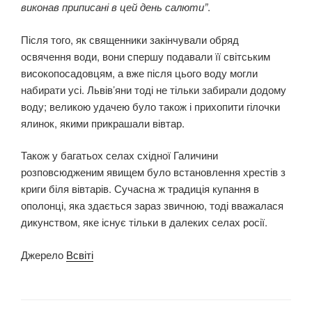
виконав приписані в цей день салюти”
.
Після того, як священники закінчували обряд
освячення води, вони спершу подавали її світським
високопосадовцям, а вже після цього воду могли
набирати усі. Львів’яни тоді не тільки забирали додому
воду; великою удачею було також і прихопити гілочки
ялинок, якими прикрашали вівтар.
Також у багатьох селах східної Галичини
розповсюдженим явищем було встановлення хрестів з
криги біля вівтарів. Сучасна ж традиція купання в
ополонці, яка здається зараз звичною, тоді вважалася
дикунством, яке існує тільки в далеких селах росії.
Джерело
Всвіті