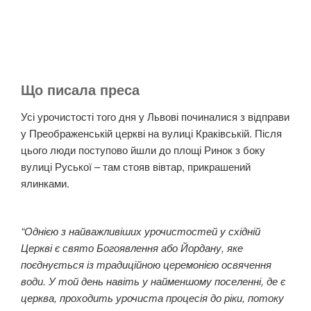
Що писала преса
Усі урочистості того дня у Львові починалися з відправи
у Преображенській церкві на вулиці Краківській. Після
цього люди поступово йшли до площі Ринок з боку
вулиці Руської – там стояв вівтар, прикрашений
ялинками.
“Однією з найважливіших урочистостей у східній
Церкві є свято Богоявлення або Йордану, яке
поєднується із традиційною церемонією освячення
води. У той день навіть у найменшому поселенні, де є
церква, проходить урочиста процесія до ріки, потоку