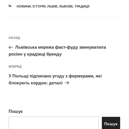
КАТЕГОРІЇ
НОВИНИ
,
ІСТОРІЯ
,
ЛЬВІВ
,
ЛЬВОВА
,
ТРАДИЦІЇ
Навігація
Попередній
НАЗАД
записів
запис:
Львівська мережа фаст-фуду звинуватила
росіян у крадіжці бренду
Наступний
ВПЕРЕД
запис
У Польщі підписано угоду з фермерами, які
блокують кордон: деталі
Пошук
Пошук