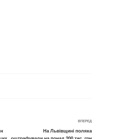
Наступний
ВПЕРЕД
запис
ин
На Львівщині поляка
ших
оштрафували на понад 200 тис. грн