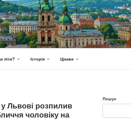
и піти?
Історія
Цікаве
Пошук
 у Львові розпилив
бличчя чоловіку на