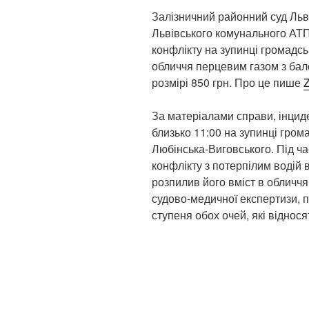
Залізничний районний суд Льві
Львівського комунального АТП
конфлікту на зупинці громадсь
обличчя перцевим газом з бал
розмірі 850 грн. Про це пише
За матеріалами справи, інциде
близько 11:00 на зупинці гром
Любінська-Виговського. Під ч
конфлікту з потерпілим водій 
розпилив його вміст в обличчя
судово-медичної експертизи, п
ступеня обох очей, які віднося