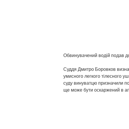
Обвинувачений водій подав до
Суддя Дмитро Боровков визна
умисного легкого тілесного уш
суду винуватцю призначили по
ще може бути оскаржений в ап