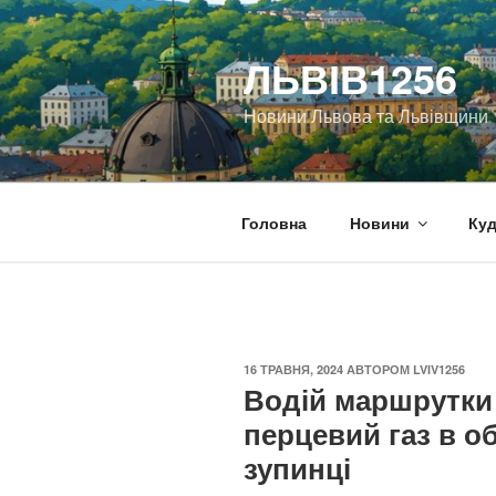
Перейти
до
ЛЬВІВ1256
вмісту
Новини Львова та Львівщини
Головна
Новини
Куд
ОПУБЛІКОВАНО
16 ТРАВНЯ, 2024
АВТОРОМ
LVIV1256
Водій маршрутки
перцевий газ в о
зупинці