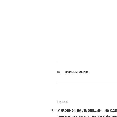
КАТЕГОРІЇ
НОВИНИ
,
ЛЬВІВ
Навігація
Попередній
НАЗАД
записів
запис:
У Жовкві, на Львівщині, на од
день відкрили одну з найбіль