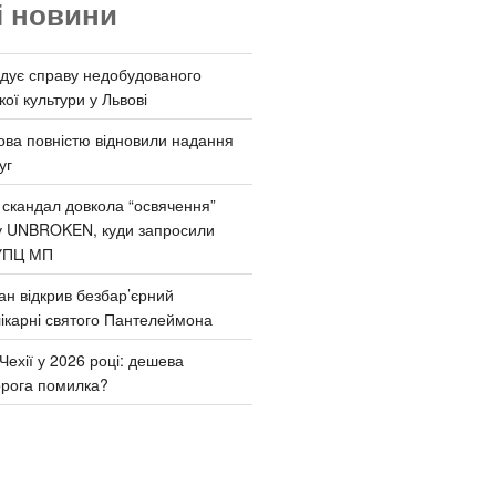
і новини
дує справу недобудованого
ої культури у Львові
ва повністю відновили надання
уг
 скандал довкола “освячення”
у UNBROKEN, куди запросили
УПЦ МП
ан відкрив безбар’єрний
ікарні святого Пантелеймона
Чехії у 2026 році: дешева
орога помилка?