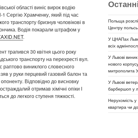
Останн
вської області виніс вирок водію
-1 Сергію Храмченку, який під час
Польща розслі
кого транспорту бризнув чоловікові в
Центру польськ
ончика. Водія покарали штрафом у
ZAXID.NET
.
У ЦНАПах Льво
всіх адмінпосл
нт трапився 30 квітня цього року
У Львові виник
адського транспорту на перехресті вул.
нового корпус
ас раптово виниклого словесного
митрополита 
взяв у руки перцевий газовий балон та
 опоненту. Відповідно до висновку
У Львові ветер
остраждалий отримав хімічні опіки І
барбершоп у л
ться до легкого ступеня тяжкості.
Нерухомість у 
квартира чи д