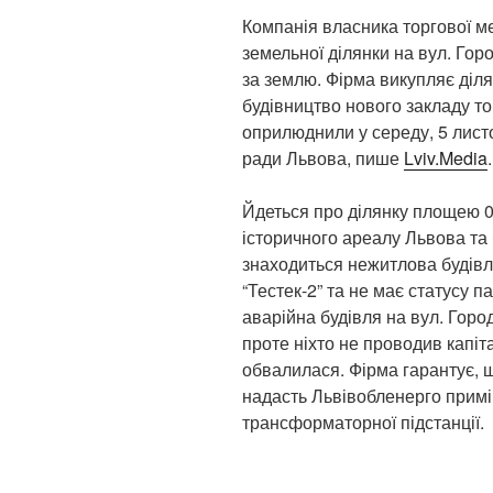
Компанія власника торгової м
земельної ділянки на вул. Горо
за землю. Фірма викупляє ділян
будівництво нового закладу то
оприлюднили у середу, 5 листо
ради Львова, пише
Lviv.Media
.
Йдеться про ділянку площею 0
історичного ареалу Львова та
знаходиться нежитлова будівл
“Тестек-2” та не має статусу п
аварійна будівля на вул. Горо
проте ніхто не проводив капіт
обвалилася. Фірма гарантує, що
надасть Львівобленерго прим
трансформаторної підстанції.