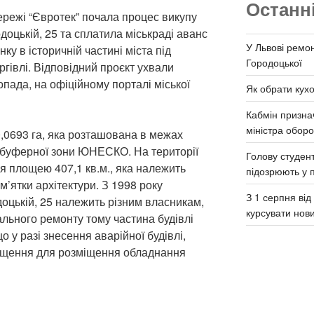
Останн
ережі “Євротек” почала процес викупу
доцькій, 25 та сплатила міськраді аванс
У Львові ремон
ку в історичній частині міста під
Городоцької
ргівлі. Відповідний проєкт ухвали
пада, на офіційному порталі міської
Як обрати кух
Кабмін призна
міністра обор
,0693 га, яка розташована в межах
 буферної зони ЮНЕСКО. На території
Голову студент
я площею 407,1 кв.м., яка належить
підозрюють у 
ам’ятки архітектури. З 1998 року
З 1 серпня ві
доцькій, 25 належить різним власникам,
курсувати нов
ального ремонту тому частина будівлі
 у разі знесення аварійної будівлі,
іщення для розміщення обладнання