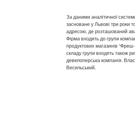
За даними аналітичної системи
засноване у Львові три роки т
адресою, де розташований ава
Фірма входить до групи компа
продуктових магазинів “Фреш-м
складу групи входять також р
девелоперська компанія. Влас
Весельський.