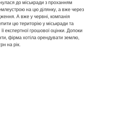
нулася до міськради з проханням
емлеустрою на цю ділянку, а вже через
ження. А вже у червні, компанія
упити цю територію у міськради та
її експертної грошової оцінки. Допоки
нти, фірма хотіла орендувати землю,
рн на рік.