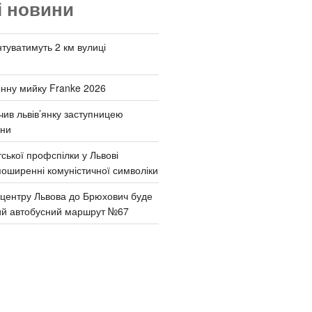
і новини
туватимуть 2 км вулиці
онну мийку Franke 2026
чив львів’янку заступницею
они
ської профспілки у Львові
поширенні комуністичної символіки
д центру Львова до Брюхович буде
ий автобусний маршрут №67