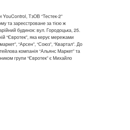
 YouControl, ТзОВ “Тестек-2”
ому та зареєстроване за тією ж
рійний будинок: вул. Городоцька, 25.
ній “Євротек”, яка керує мережами
аркет”, “Арсен”, “Союз”, “Квартал”. До
итейлова компанія “Альянс Маркет” та
ником групи “Євротек” є Михайло