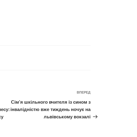
Наступний
ВПЕРЕД
запис
Сім’я шкільного вчителя із сином з
есу:
інвалідністю вже тиждень ночує на
ку
львівському вокзалі