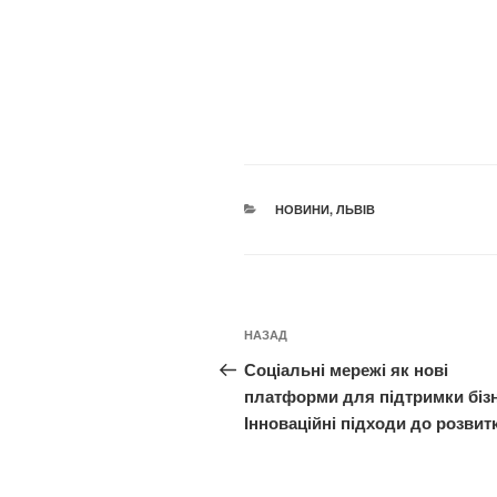
КАТЕГОРІЇ
НОВИНИ
,
ЛЬВІВ
Навігація
Попередній
НАЗАД
записів
запис:
Соціальні мережі як нові
платформи для підтримки бізн
Інноваційні підходи до розвит