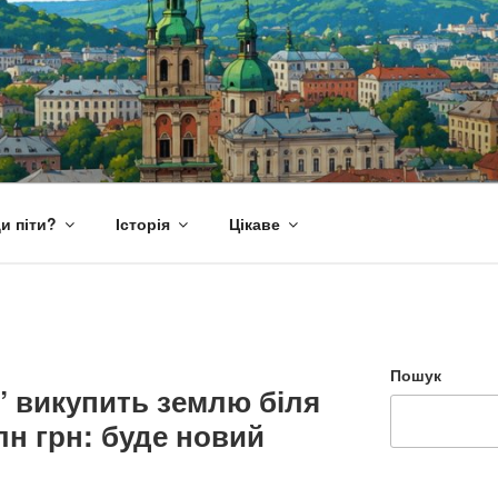
и піти?
Історія
Цікаве
Пошук
” викупить землю біля
лн грн: буде новий