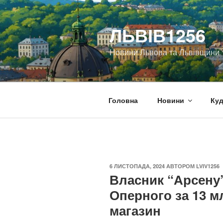
Перейти
до
ЛЬВІВ1256
вмісту
Новини Львова та Львівщини
Головна
Новини
Куд
ОПУБЛІКОВАНО
6 ЛИСТОПАДА, 2024
АВТОРОМ
LVIV1256
Власник “Арсену
Оперного за 13 м
магазин