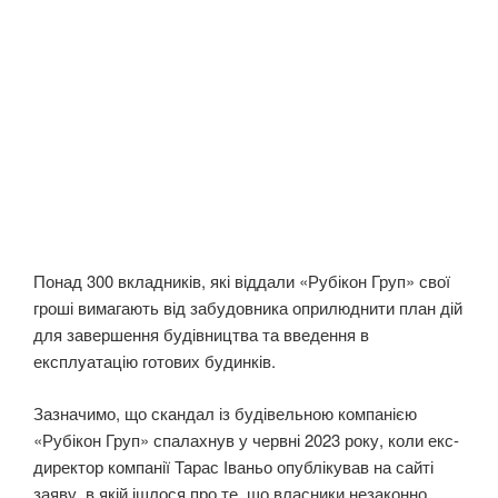
Понад 300 вкладників, які віддали «Рубікон Груп» свої
гроші вимагають від забудовника оприлюднити план дій
для завершення будівництва та введення в
експлуатацію готових будинків.
Зазначимо, що скандал із будівельною компанією
«Рубікон Груп» спалахнув у червні 2023 року, коли екс-
директор компанії Тарас Іваньо опублікував на сайті
заяву, в якій ішлося про те, що власники незаконно