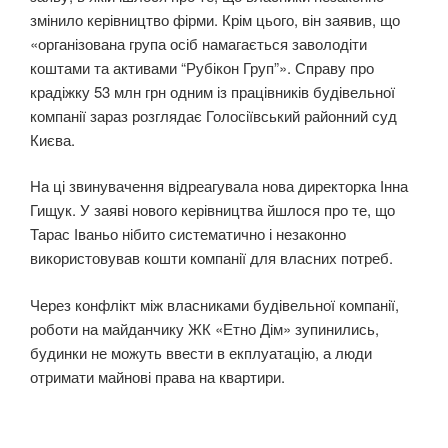
змінило керівництво фірми. Крім цього, він заявив, що
«організована група осіб намагається заволодіти
коштами та активами “Рубікон Груп”». Справу про
крадіжку 53 млн грн одним із працівників будівельної
компанії зараз розглядає Голосіївський районний суд
Києва.
На ці звинувачення відреагувала нова директорка Інна
Гищук. У заяві нового керівництва йшлося про те, що
Тарас Іваньо нібито систематично і незаконно
використовував кошти компанії для власних потреб.
Через конфлікт між власниками будівельної компанії,
роботи на майданчику ЖК «Етно Дім» зупинились,
будинки не можуть ввести в екплуатацію, а люди
отримати майнові права на квартири.