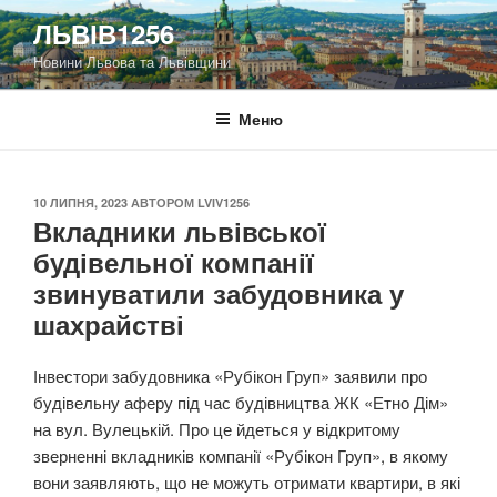
Перейти
ЛЬВІВ1256
до
Новини Львова та Львівщини
вмісту
Меню
ОПУБЛІКОВАНО
10 ЛИПНЯ, 2023
АВТОРОМ
LVIV1256
Вкладники львівської
будівельної компанії
звинуватили забудовника у
шахрайстві
Інвестори забудовника «Рубікон Груп» заявили про
будівельну аферу під час будівництва ЖК «Етно Дім»
на вул. Вулецькій. Про це йдеться у відкритому
зверненні вкладників компанії «Рубікон Груп», в якому
вони заявляють, що не можуть отримати квартири, в які