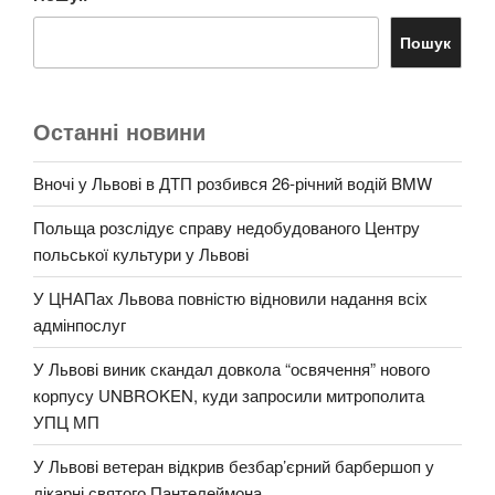
Пошук
Останні новини
Вночі у Львові в ДТП розбився 26-річний водій BMW
Польща розслідує справу недобудованого Центру
польської культури у Львові
У ЦНАПах Львова повністю відновили надання всіх
адмінпослуг
У Львові виник скандал довкола “освячення” нового
корпусу UNBROKEN, куди запросили митрополита
УПЦ МП
У Львові ветеран відкрив безбар’єрний барбершоп у
лікарні святого Пантелеймона