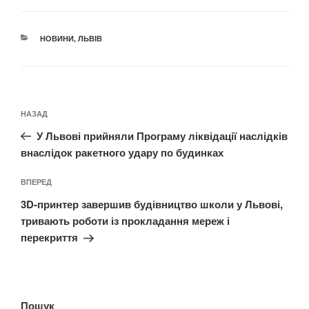
КАТЕГОРІЇ
НОВИНИ
,
ЛЬВІВ
Навігація
Попередній
НАЗАД
записів
запис:
У Львові прийняли Програму ліквідації наслідків
внаслідок ракетного удару по будинках
Наступний
ВПЕРЕД
запис
3D-принтер завершив будівництво школи у Львові,
тривають роботи із прокладання мереж і
перекриття
Пошук