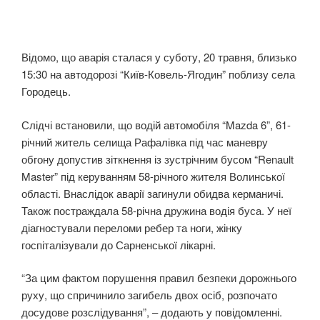
Відомо, що аварія сталася у суботу, 20 травня, близько
15:30 на автодорозі “Київ-Ковель-Ягодин” поблизу села
Городець.
Слідчі встановили, що водій автомобіля “Mazda 6”, 61-
річний житель селища Рафалівка під час маневру
обгону допустив зіткнення із зустрічним бусом “Renault
Master” під керуванням 58-річного жителя Волинської
області. Внаслідок аварії загинули обидва керманичі.
Також постраждала 58-річна дружина водія буса. У неї
діагностували переломи ребер та ноги, жінку
госпіталізували до Сарненської лікарні.
“За цим фактом порушення правил безпеки дорожнього
руху, що спричинило загибель двох осіб, розпочато
досудове розслідування”, – додають у повідомленні.