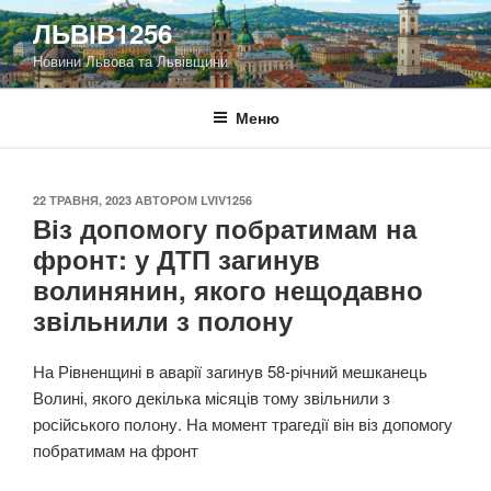
Перейти
ЛЬВІВ1256
до
Новини Львова та Львівщини
вмісту
Меню
ОПУБЛІКОВАНО
22 ТРАВНЯ, 2023
АВТОРОМ
LVIV1256
Віз допомогу побратимам на
фронт: у ДТП загинув
волинянин, якого нещодавно
звільнили з полону
На Рівненщині в аварії загинув 58-річний мешканець
Волині, якого декілька місяців тому звільнили з
російського полону. На момент трагедії він віз допомогу
побратимам на фронт