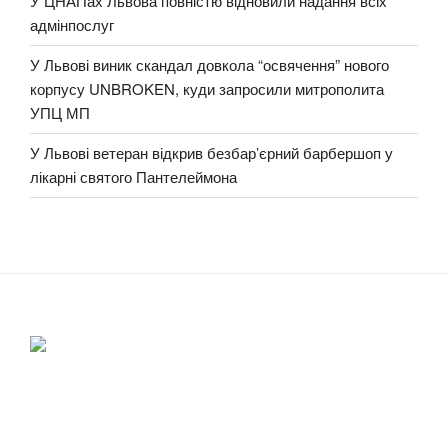
У ЦНАПах Львова повністю відновили надання всіх
адмінпослуг
У Львові виник скандал довкола “освячення” нового
корпусу UNBROKEN, куди запросили митрополита
УПЦ МП
У Львові ветеран відкрив безбар’єрний барбершоп у
лікарні святого Пантелеймона