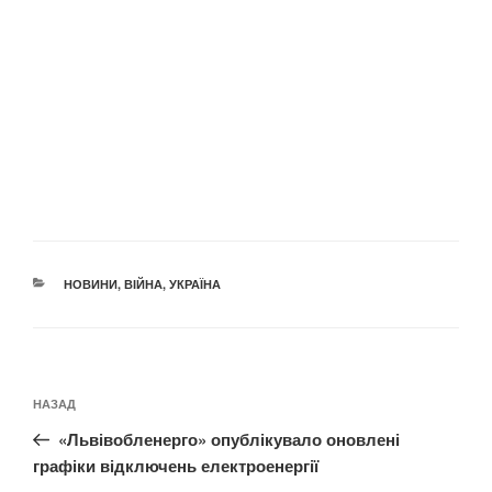
КАТЕГОРІЇ
НОВИНИ
,
ВІЙНА
,
УКРАЇНА
Навігація
Попередній
НАЗАД
записів
запис:
«Львівобленерго» опублікувало оновлені
графіки відключень електроенергії