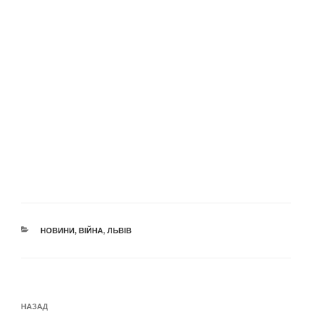
КАТЕГОРІЇ
НОВИНИ
,
ВІЙНА
,
ЛЬВІВ
Навігація
Попередній
НАЗАД