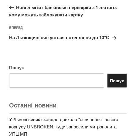
записів
запис:
Нові ліміти і банківські перевірки з 1 лютого:
кому можуть заблокувати картку
Наступний
ВПЕРЕД
запис
На Львівщині очікується потепління до 13°С
Пошук
Пошук
Останні новини
У Львові виник скандал довкола “освячення” нового
корпусу UNBROKEN, куди запросили митрополита
УПЦ МП