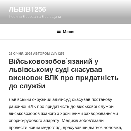
Перейти
ЛЬВІВ1256
до
Новини Львова та Львівщини
вмісту
Меню
ОПУБЛІКОВАНО
25 СІЧНЯ, 2025
АВТОРОМ
LVIV1256
Військовозобов’язаний у
львівському суді скасував
висновок ВЛК про придатність
до служби
Львівський окружний адмінсуд скасував постанову
районної ВЛК про придатність до військової служби
військовозобов’язаного з хронічними захворюваннями
опорно-рухового апарату. Медиків зобов’язали
провести новий медогляд, врахувавши діагноз чоловіка,