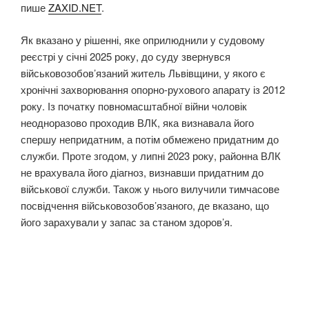
пише
ZAXID.NET
.
Як вказано у рішенні, яке оприлюднили у судовому
реєстрі у січні 2025 року, до суду звернувся
військовозобов’язаний житель Львівщини, у якого є
хронічні захворювання опорно-рухового апарату із 2012
року. Із початку повномасштабної війни чоловік
неодноразово проходив ВЛК, яка визнавала його
спершу непридатним, а потім обмежено придатним до
служби. Проте згодом, у липні 2023 року, районна ВЛК
не врахувала його діагноз, визнавши придатним до
військової служби. Також у нього вилучили тимчасове
посвідчення військовозобов’язаного, де вказано, що
його зарахували у запас за станом здоров’я.