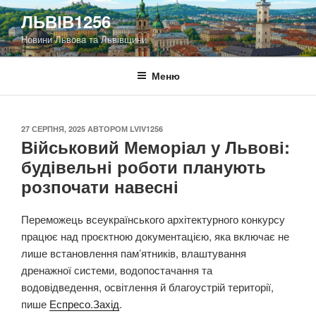
Перейти
ЛЬВІВ1256
до
Новини Львова та Львівщини
вмісту
Меню
ОПУБЛІКОВАНО
27 СЕРПНЯ, 2025
АВТОРОМ
LVIV1256
Військовий Меморіал у Львові:
будівельні роботи планують
розпочати навесні
Переможець всеукраїнського архітектурного конкурсу
працює над проєктною документацією, яка включає не
лише встановлення пам’ятників, влаштування
дренажної системи, водопостачання та
водовідведення, освітлення й благоустрій території,
пише
Еспресо.Захід
.