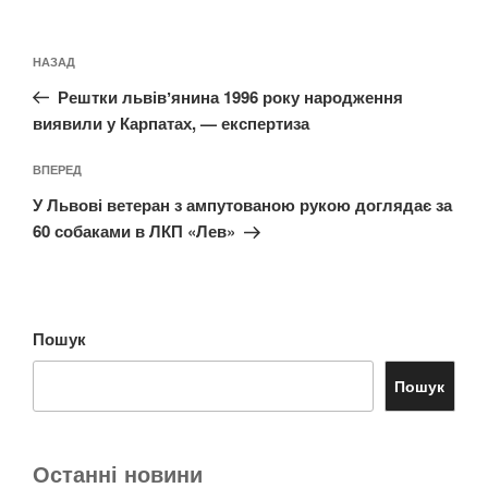
Навігація
Попередній
НАЗАД
записів
запис:
Рештки львівʼянина 1996 року народження
виявили у Карпатах, — експертиза
Наступний
ВПЕРЕД
запис
У Львові ветеран з ампутованою рукою доглядає за
60 собаками в ЛКП «Лев»
Пошук
Пошук
Останні новини