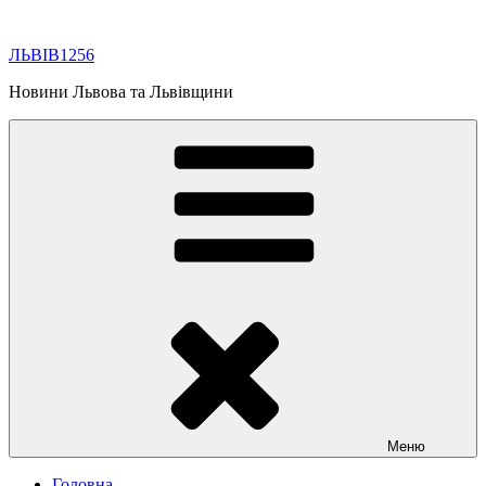
Перейти
до
ЛЬВІВ1256
вмісту
Новини Львова та Львівщини
Меню
Головна