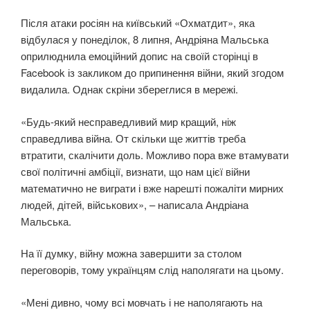
Після атаки росіян на київський «Охматдит», яка
відбулася у понеділок, 8 липня, Андріяна Мальська
оприлюднила емоційний допис на своїй сторінці в
Facebook із закликом до припинення війни, який згодом
видалила. Однак скріни збереглися в мережі.
«Будь-який несправедливий мир кращий, ніж
справедлива війна. От скільки ще життів треба
втратити, скалічити доль. Можливо пора вже втамувати
свої політичні амбіції, визнати, що нам цієї війни
математично не виграти і вже нарешті пожаліти мирних
людей, дітей, військових», – написала Андріана
Мальська.
На її думку, війну можна завершити за столом
переговорів, тому українцям слід наполягати на цьому.
«Мені дивно, чому всі мовчать і не наполягають на