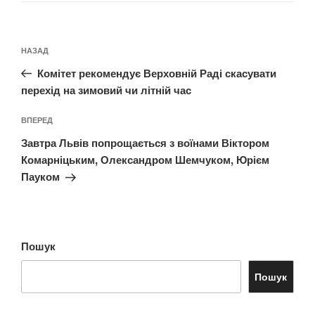
Навігація
Попередній
НАЗАД
записів
запис:
Комітет рекомендує Верховній Раді скасувати
перехід на зимовий чи літній час
Наступний
ВПЕРЕД
запис
Завтра Львів попрощається з воїнами Віктором
Комарніцьким, Олександром Шемчуком, Юрієм
Пауком
Пошук
Пошук