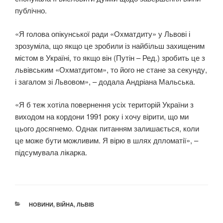
публічно.
«Я голова опікунської ради «Охматдиту» у Львові і
зрозуміла, що якщо це зробили із найбільш захищеним
містом в Україні, то якщо він (Путін – Ред.) зробить це з
львівським «Охматдитом», то його не стане за секунду,
і загалом зі Львовом», – додала Андріана Мальська.
«Я б теж хотіла повернення усіх територій України з
виходом на кордони 1991 року і хочу вірити, що ми
цього досягнемо. Однак питанням залишається, коли
це може бути можливим. Я вірю в шлях дпломатії», –
підсумувала лікарка.
КАТЕГОРІЇ
НОВИНИ
,
ВІЙНА
,
ЛЬВІВ