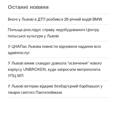
Останні новини
Вночі у Львові в ДТП розбився 26-річний водій BMW
Польща розслідує справу недобудованого Центру
польської культури у Львові
У ЦНАПах Львова повністю відновили надання всіх
адмінпослуг
У Львові виник скандал довкола “освячення” нового
корпусу UNBROKEN, куди запросили митрополита
УПЦ МП
У Львові ветеран відкрив безбар’єрний барбершоп у
лікарні святого Пантелеймона