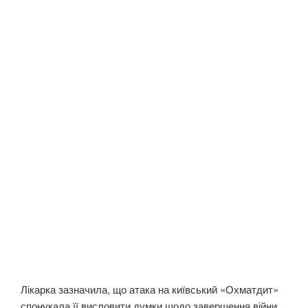
Лікарка зазначила, що атака на київський «Охматдит»
спонукала її висловити думки щодо завершення війни