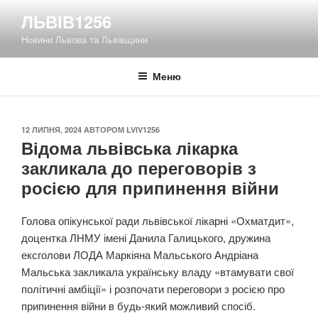
Перейти
ЛЬВІВ1256
до
Новини Львова та Львівщини
вмісту
Меню
ОПУБЛІКОВАНО
12 ЛИПНЯ, 2024
АВТОРОМ
LVIV1256
Відома львівська лікарка
закликала до переговорів з
росією для припинення війни
Голова опікунської ради львівської лікарні «Охматдит»,
доцентка ЛНМУ імені Данила Галицького, дружина
ексголови ЛОДА Маркіяна Мальського Андріана
Мальська закликала українську владу «втамувати свої
політичні амбіції» і розпочати переговори з росією про
припинення війни в будь-який можливий спосіб.