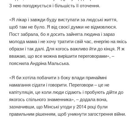
З нею погоджується і більшість її оточення.
«Я лікар і завжди буду виступати за людські життя,
щоб там не було. Я від своєї думки не відмовлюся.
Пост забрала, бо я досить зайнята людина і зараз
молода мама і не хочу тратити свій час, енергію на якісь
образи і так далі. Для когось важливо йти до кінця. Я ж
вважаю, що все можна вирішити переговорами», –
пояснила Андріна Мальська.
«Я би хотіла побачити з боку влади принаймні
намагання cідати і говорити. Переговори – це не
капітуляція, це коли люди сідають і пробують дійти до
якогось спільного знаменника», – додала вона,
зазначивши, що Мінські угоди у 2014 році були
правильним рішенням, щоб уникнути загострення війни.