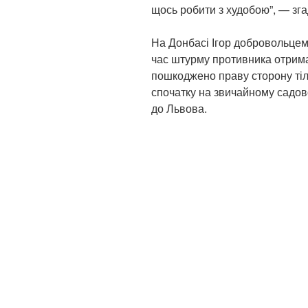
щось робити з худобою”, — зга
На Донбасі Ігор добровольцем п
час штурму противника отрим
пошкоджено праву сторону тіла
спочатку на звичайному садово
до Львова.