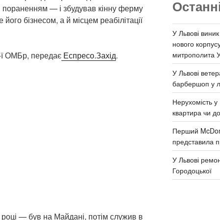
Останн
 пораненням — і збудував кінну ферму
 його бізнесом, а й місцем реабілітації
У Львові виник
нового корпус
митрополита 
4-ї ОМБр, передає
Еспресо.Захід
.
У Львові ветер
барбершоп у л
Нерухомість у 
квартира чи д
Перший McDona
представила п
У Львові ремон
Городоцької
 році — був на Майдані, потім служив в