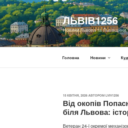
Перейти
до
ЛЬВІВ1256
вмісту
Новини Львова та Львівщини
Головна
Новини
Куд
ОПУБЛІКОВАНО
15 КВІТНЯ, 2026
АВТОРОМ
LVIV1256
Від окопів Попас
біля Львова: істо
Ветеран 24-ї окремої механіз