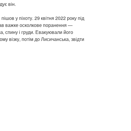
дує він.
ішов у піхоту. 29 квітня 2022 року під
ав важке осколкове поранення —
, спину і груди. Евакуювали його
му візку, потім до Лисичанська, звідти