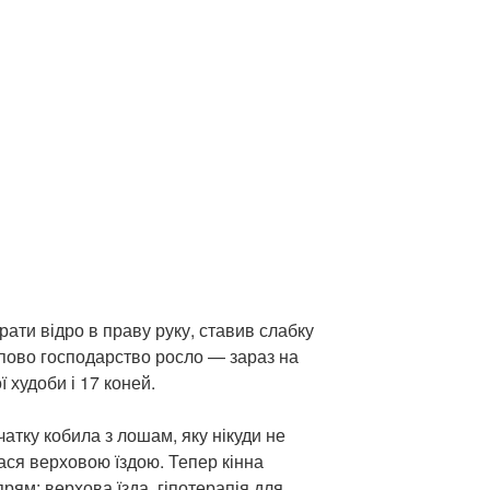
ати відро в праву руку, ставив слабку
упово господарство росло — зараз на
ї худоби і 17 коней.
чатку кобила з лошам, яку нікуди не
ася верховою їздою. Тепер кінна
ям: верхова їзда, гіпотерапія для