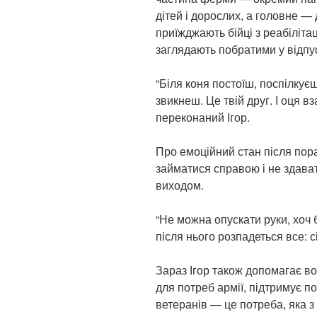
дітей і дорослих, а головне —
приїжджають бійці з реабіліта
заглядають побратими у відпус
“Біля коня постоїш, поспілкуєш
звикнеш. Це твій друг. І оця вз
переконаний Ігор.
Про емоційний стан після пора
займатися справою і не здава
виходом.
“Не можна опускати руки, хоч 
після нього розпадеться все: с
Зараз Ігор також допомагає в
для потреб армії, підтримує п
ветеранів — це потреба, яка 