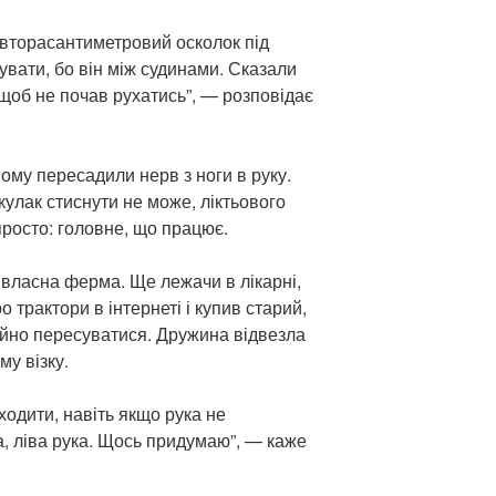
півторасантиметровий осколок під
увати, бо він між судинами. Сказали
 щоб не почав рухатись”, — розповідає
йому пересадили нерв з ноги в руку.
улак стиснути не може, ліктьового
просто: головне, що працює.
 власна ферма. Ще лежачи в лікарні,
 трактори в інтернеті і купив старий,
ійно пересуватися. Дружина відвезла
му візку.
ходити, навіть якщо рука не
, ліва рука. Щось придумаю”, — каже