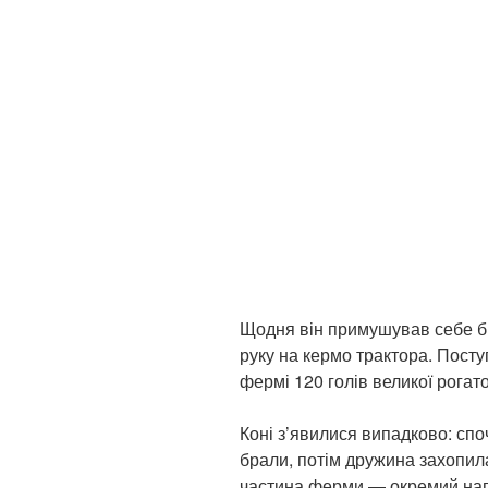
Щодня він примушував себе бр
руку на кермо трактора. Пост
фермі 120 голів великої рогато
Коні з’явилися випадково: спо
брали, потім дружина захопил
частина ферми — окремий напр