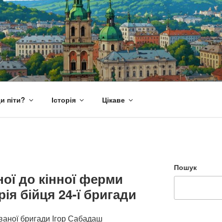
и піти?
Історія
Цікаве
Пошук
ної до кінної ферми
рія бійця 24-ї бригади
ованої бригади Ігор Сабадаш