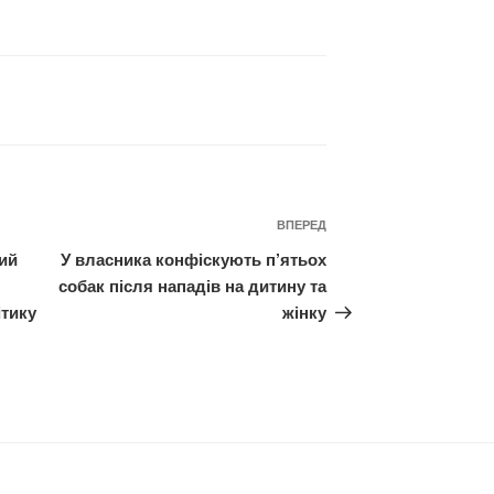
Наступний
ВПЕРЕД
запис
ий
У власника конфіскують п’ятьох
собак після нападів на дитину та
ітику
жінку