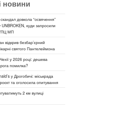
і новини
 скандал довкола “освячення”
у UNBROKEN, куди запросили
УПЦ МП
ан відкрив безбар’єрний
ікарні святого Пантелеймона
Чехії у 2026 році: дешева
орога помилка?
ld’s у Дрогобичі: міськрада
роєкт та оголосила опитування
туватимуть 2 км вулиці