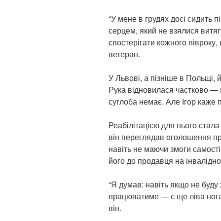
“У мене в грудях досі сидить 
серцем, який не взялися витяг
спостерігати кожного півроку,
ветеран.
У Львові, а пізніше в Польщі, 
Рука відновилася частково — к
суглоба немає. Але Ігор каже 
Реабілітацією для нього стала
він переглядав оголошення про
навіть не маючи змоги самост
його до продавця на інвалідно
“Я думав: навіть якщо не буду 
працюватиме — є ще ліва нога
він.