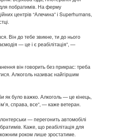
 для побратимів. На ферму
ційних центрів “Алечина” і Superhumans,
тці.
ся. Він до тебе звикне, ти до нього
аємодія — це і є реабілітація”, —
нення він говорить без прикрас: треба
тися. Алкоголь називає найгіршим
би як було важко. Алкоголь — це кінець,
ім’я, справа, все”, — каже ветеран.
олонтерськи — перегонить автомобілі
обратимів. Каже, що реабілітація для
з кожним роком лише зростатиме.