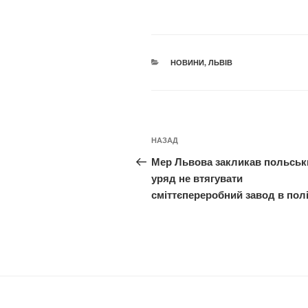
КАТЕГОРІЇ
НОВИНИ
,
ЛЬВІВ
Навігація
Попередній
НАЗАД
записів
запис:
Мер Львова закликав польськ
уряд не втягувати
сміттєпереробний завод в пол