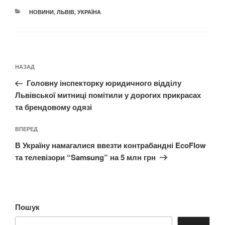
КАТЕГОРІЇ
НОВИНИ
,
ЛЬВІВ
,
УКРАЇНА
Навігація
Попередній
НАЗАД
записів
запис:
Головну інспекторку юридичного відділу
Львівської митниці помітили у дорогих прикрасах
та брендовому одязі
Наступний
ВПЕРЕД
запис
В Україну намагалися ввезти контрабандні EcoFlow
та телевізори “Samsung” на 5 млн грн
Пошук