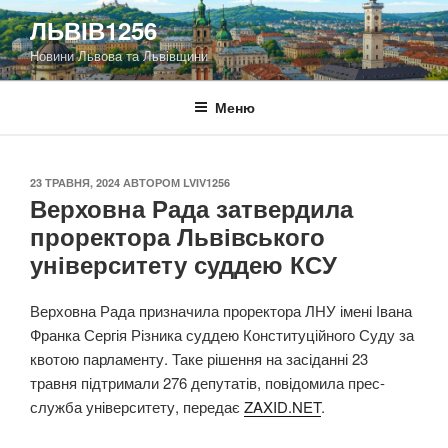
Перейти
ЛЬВІВ1256
до
Новини Львова та Львівщини
вмісту
Меню
ОПУБЛІКОВАНО
23 ТРАВНЯ, 2024
АВТОРОМ
LVIV1256
Верховна Рада затвердила
проректора Львівського
університету суддею КСУ
Верховна Рада призначила проректора ЛНУ імені Івана
Франка Сергія Різника суддею Конституційного Суду за
квотою парламенту. Таке рішення на засіданні 23
травня підтримали 276 депутатів, повідомила прес-
служба університету, передає
ZAXID.NET
.