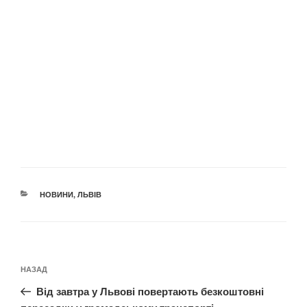
КАТЕГОРІЇ
НОВИНИ
,
ЛЬВІВ
Навігація
Попередній
НАЗАД
записів
запис:
Від завтра у Львові повертають безкоштовні