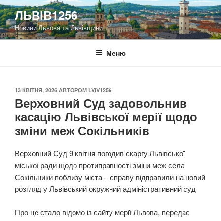
Перейти
ЛЬВІВ1256
до
Новини Львова та Львівщини
вмісту
Меню
ОПУБЛІКОВАНО
13 КВІТНЯ, 2026
АВТОРОМ
LVIV1256
Верховний Суд задовольнив
касацію Львівської мерії щодо
зміни меж Сокільників
Верховний Суд 9 квітня погодив скаргу Львівської
міської ради щодо протиправності зміни меж села
Сокільники поблизу міста – справу відправили на новий
розгляд у Львівський окружний адміністративний суд
Про це стало відомо із сайту мерії Львова, передає