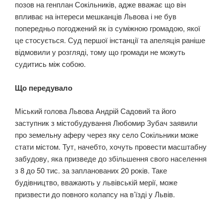
позов на генплан Сокільників, адже вважає що він
впливає на інтереси мешканців Львова і не був
попередньо погоджений як із суміжною громадою, якої
це стосується. Суд першої інстанції та апеляція раніше
відмовили у розгляді, тому що громади не можуть
судитись між собою.
Що передувало
Міський голова Львова Андрій Садовий та його
заступник з містобудування Любомир Зубач заявили
про земельну аферу через яку село Сокільники може
стати містом. Тут, начебто, хочуть провести масштабну
забудову, яка призведе до збільшення свого населення
з 8 до 50 тис. за запланованих 20 років. Таке
будівництво, вважають у львівській мерії, може
призвести до повного колапсу на в’їзді у Львів.