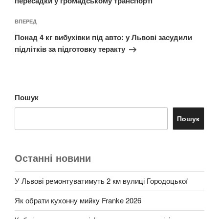
пересадки у громадському транспорті
Наступний
ВПЕРЕД
запис
Понад 4 кг вибухівки під авто: у Львові засудили
підлітків за підготовку теракту
Пошук
Пошук
Останні новини
У Львові ремонтуватимуть 2 км вулиці Городоцької
Як обрати кухонну мийку Franke 2026