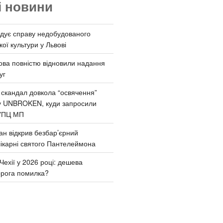
і новини
дує справу недобудованого
ої культури у Львові
ва повністю відновили надання
уг
 скандал довкола “освячення”
у UNBROKEN, куди запросили
УПЦ МП
ан відкрив безбар’єрний
ікарні святого Пантелеймона
Чехії у 2026 році: дешева
орога помилка?