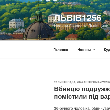
Перейти
до
ЛЬВІВ1256
вмісту
Новини Львова та Львівщини
Головна
Новини
Куд
ОПУБЛІКОВАНО
12 ЛИСТОПАДА, 2024
АВТОРОМ
LVIV1256
Вбивцю подружжя
помістили під ва
36-річного чоловіка, обвинува