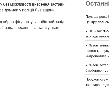
Останн
ту без можливості внесення застави.
відомили у поліції Львівщини.
Польща розслі
д обрав фігуранту запобіжний захід –
Центру польськ
. Права внесення застави у нього
У ЦНАПах Льво
всіх адмінпосл
У Львові виник
нового корпус
митрополита 
У Львові ветер
барбершоп у л
Нерухомість у 
квартира чи д