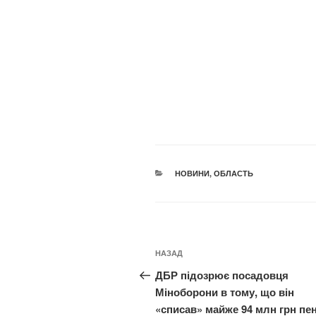
КАТЕГОРІЇ
НОВИНИ
,
ОБЛАСТЬ
Навігація
Попередній
НАЗАД
записів
запис:
ДБР підозрює посадовця
Міноборони в тому, що він
«списав» майже 94 млн грн пен