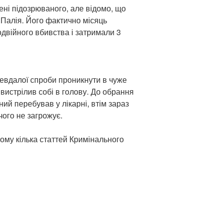
ені підозрюваного, але відомо, що
 Палія. Його фактично місяць
одвійного вбивства і затримали 3
евдалої спроби проникнути в чуже
 вистрілив собі в голову. До обрання
ий перебував у лікарні, втім зараз
чого не загрожує.
ому кілька статтей Кримінального