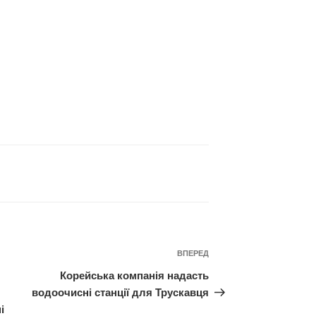
Наступний
ВПЕРЕД
запис
Корейська компанія надасть
водоочисні станції для Трускавця
і