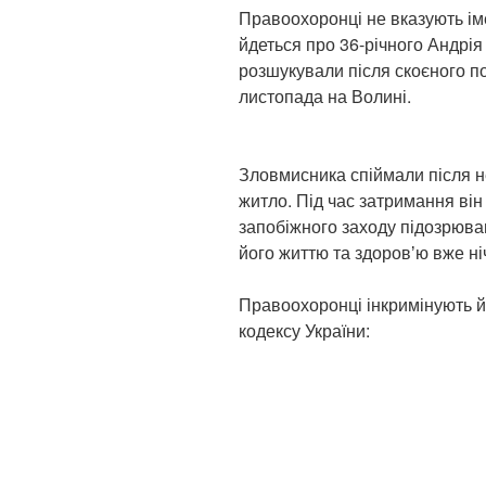
Правоохоронці не вказують ім
йдеться про 36-річного Андрія
розшукували після скоєного п
листопада на Волині.
Зловмисника спіймали після н
житло. Під час затримання він
запобіжного заходу підозрюван
його життю та здоровʼю вже ні
Правоохоронці інкримінують й
кодексу України: