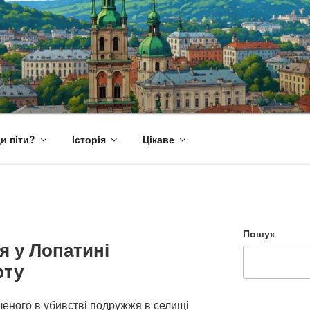
и піти?
Історія
Цікаве
Пошук
 у Лопатині
рту
ченого в убивстві подружжя в селищі