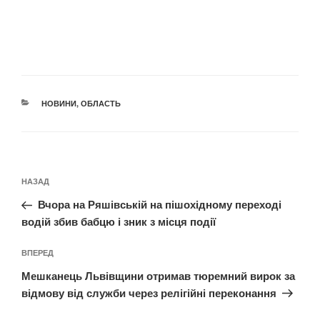
КАТЕГОРІЇ
НОВИНИ
,
ОБЛАСТЬ
Навігація
Попередній
НАЗАД
записів
запис:
Вчора на Ряшівській на пішохідному переході
водій збив бабцю і зник з місця події
Наступний
ВПЕРЕД
запис
Мешканець Львівщини отримав тюремний вирок за
відмову від служби через релігійні переконання