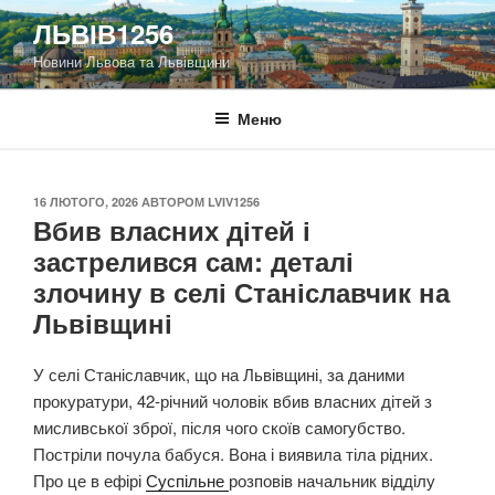
Перейти
ЛЬВІВ1256
до
Новини Львова та Львівщини
вмісту
Меню
ОПУБЛІКОВАНО
16 ЛЮТОГО, 2026
АВТОРОМ
LVIV1256
Вбив власних дітей і
застрелився сам: деталі
злочину в селі Станіславчик на
Львівщині
У селі Станіславчик, що на Львівщині, за даними
прокуратури, 42-річний чоловік вбив власних дітей з
мисливської зброї, після чого скоїв самогубство.
Постріли почула бабуся. Вона і виявила тіла рідних.
Про це в ефірі
Суспільне
розповів начальник відділу