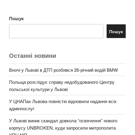
Пошук
Пошук
Останні новини
Вночі у Львові в ДТП розбився 26-річний водій BMW
Польща розслідує справу недобудованого Центру
польської культури у Львові
У ЦНАПах Львова повністю відновили надання всіх
адмінпослуг
У Львові виник скандал довкола “освячення” нового
корпусу UNBROKEN, куди запросили митрополита
УПЦ МП