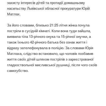
захисту інтересів дітей та протидії домашньому
насильству Львівської обласної прокуратури Юрій
Матлах.
За його словами, близько 21:25 літня жінка почула
постріли в сусідній кімнаті. Коли вона туди зайшла,
виявила тіла 13-річного онука та 15-річної онучки, а
також їхнього 42-річного батька без ознак життя і
відразу зателефонувала в поліцію. За словами Юрія
Матлаха, слідство встановило, що чоловік позбавив
життя своїх дітей шляхом пострілів з зареєстрованої
гладкоствольної мисливської рушниці, після чого скоїв
самогубство.